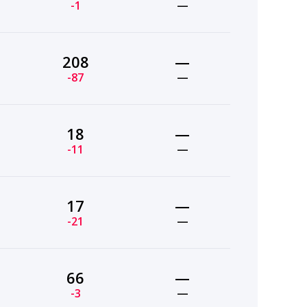
-1
—
208
—
-87
—
18
—
-11
—
17
—
-21
—
66
—
-3
—