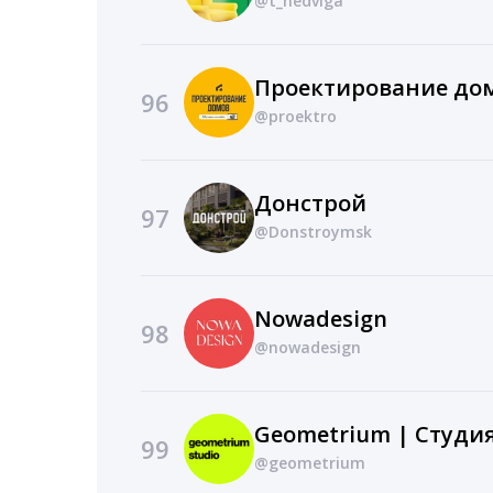
@t_nedviga
96
@proektro
Донстрой
97
@Donstroymsk
Nowadesign
98
@nowadesign
Geometrium | Студи
99
@geometrium