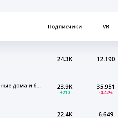
Подписчики
VR
24.3K
12.190
—
—
Dp-module — модульные дома и бани
23.9K
35.951
+210
-0.42%
22.4K
6.649