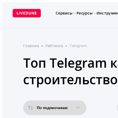
Перейти
к
Сервисы
Ресурсы
Инструме
содержимому
Главная
●
Рейтинги
●
Telegram
Топ Telegram 
строительство