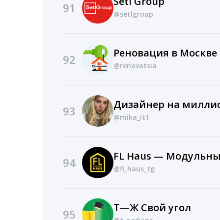
Setl Group
91
@setlgroup
Реновация в Москве
92
@renovatsia
Дизайнер на милли
93
@mika_it1
FL Haus — Модульн
94
@fl_haus_tg
Т—Ж Свой угол
95