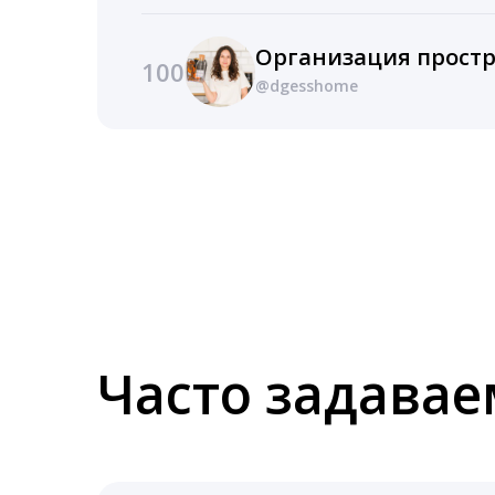
100
@dgesshome
Часто задава