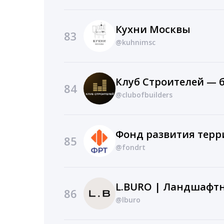
Кухни Москвы
83
@kuhnimsc
84
@clubofbuilders
Фонд развития тер
85
@fondrt
L.BURO | Ландшафт
86
@lburo