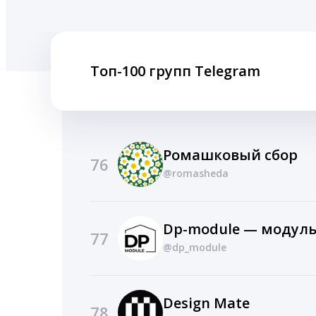
Топ-100 групп Telegram
Ромашковый сбор
76
@romasheda
77
@dp_module
Design Mate
78