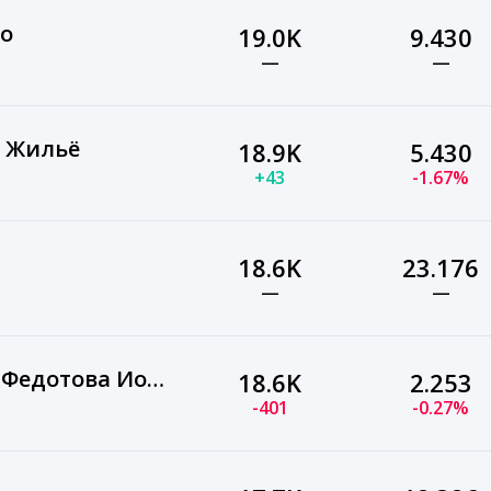
то
19.0K
9.430
—
—
| Жильё
18.9K
5.430
+43
-1.67%
18.6K
23.176
—
—
Дизайн интерьера | Федотова Иоланта
18.6K
2.253
-401
-0.27%