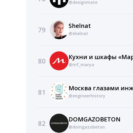
@designmate
Shelnat
79
@shelnat
Кухни и шкафы «Ма
80
@mf_marya
81
@engineerhistory
DOMGAZOBETON
82
@domgazobeton