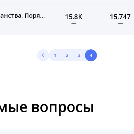
Организация пространства. Порядок и уют дома.
15.8K
15.747
—
—
1
2
3
4
емые вопросы