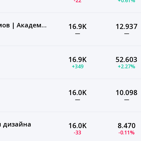
-22
+0.61%
Проектирование домов | Академия загородного строительства
16.9K
12.937
—
—
16.9K
52.603
+349
+2.27%
16.0K
10.098
—
—
я дизайна
16.0K
8.470
-33
-0.11%