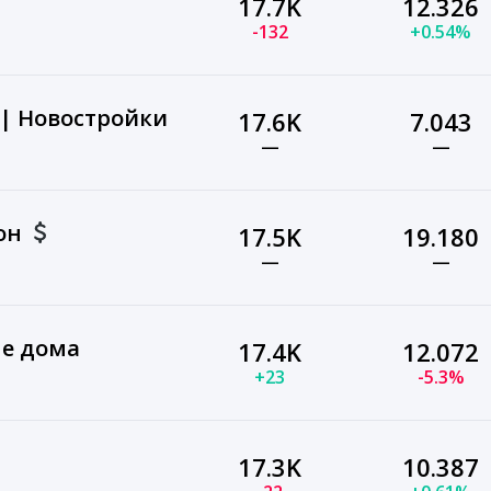
17.7K
12.326
-132
+0.54%
 | Новостройки
17.6K
7.043
—
—
он
17.5K
19.180
—
—
ые дома
17.4K
12.072
+23
-5.3%
17.3K
10.387