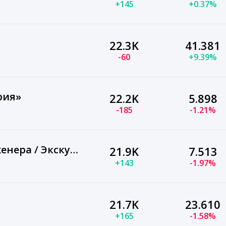
+145
+0.37%
22.3K
41.381
-60
+9.39%
рия»
22.2K
5.898
-185
-1.21%
Москва глазами инженера / Экскурсии в Москве
21.9K
7.513
+143
-1.97%
21.7K
23.610
+165
-1.58%