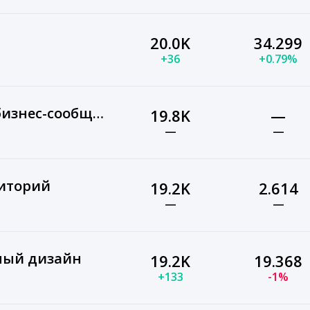
20.0K
34.299
+36
+0.79%
Клуб Строителей — бизнес-сообщество
19.8K
—
—
—
риторий
19.2K
2.614
—
—
ный дизайн
19.2K
19.368
+133
-1%