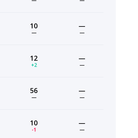
—
—
10
—
—
—
12
—
+2
—
56
—
—
—
10
—
-1
—