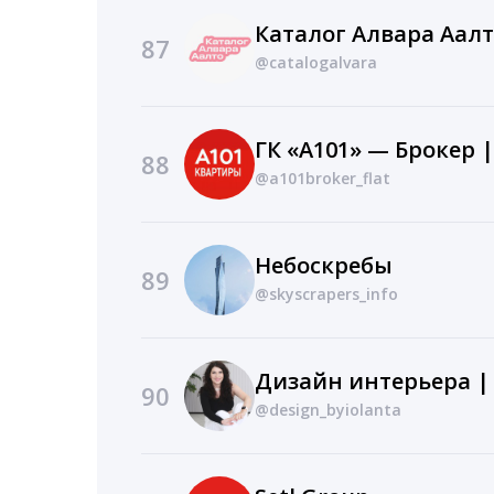
Каталог Алвара Аал
87
@catalogalvara
ГК «А101» — Брокер 
88
@a101broker_flat
Небоскребы
89
@skyscrapers_info
90
@design_byiolanta