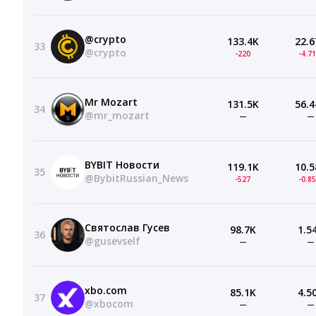
@crypto
133.4K
22.6
33
@crypto
-220
-4.7
Mr Mozart
131.5K
56.4
34
@mr_mozart
—
—
BYBIT Новости
119.1K
10.5
35
@BybitRussian_News
-527
-0.8
Святослав Гусев
98.7K
1.5
36
@gusevself
—
—
xbo.com
85.1K
4.5
37
@xbocom
—
—