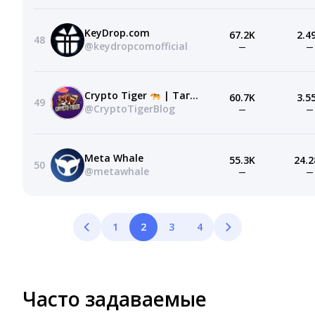
KeyDrop.com
67.2K
2.4
48
@keydropcomofficial
—
—
Crypto Tiger
| Тагир Каримов
60.7K
3.5
49
@CryptoTigerBlog
—
—
Meta Whale
55.3K
24.2
50
@metawhale
—
—
1
2
3
4
Часто задаваемые