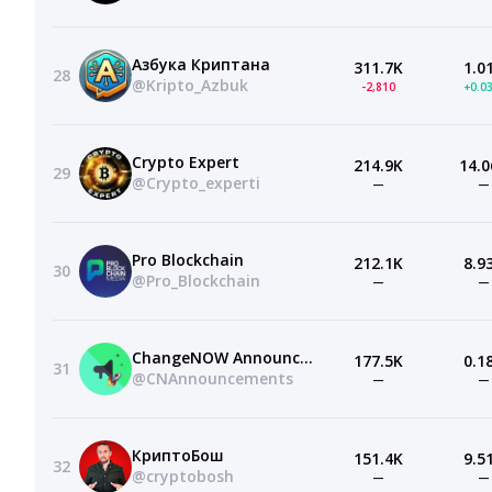
Азбука Криптана
311.7K
1.0
28
@Kripto_Azbuk
-2,810
+0.0
Crypto Expert
214.9K
14.0
29
@Crypto_experti
—
—
Pro Blockchain
212.1K
8.9
30
@Pro_Blockchain
—
—
ChangeNOW Announcements
177.5K
0.1
31
@CNAnnouncements
—
—
КриптоБош
151.4K
9.5
32
@cryptobosh
—
—