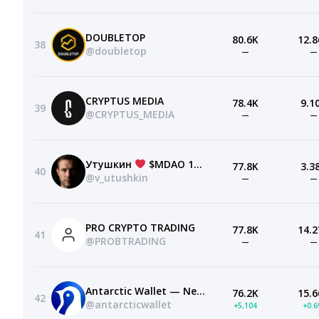
DOUBLETOP
80.6K
12.8
38
@doubletop
—
—
CRYPTUS MEDIA
78.4K
9.1
39
@CRYPTUS_MEDIA
—
—
Утушкин
$MDAO 18+
77.8K
3.3
40
@v_utushkin
—
—
PRO CRYPTO TRADING
77.8K
14.2
41
@PROBTRADING
—
—
Antarctic Wallet — News
76.2K
15.6
42
@antarcticwallet
+5,104
+0.