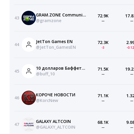
GRAM.ZONE Community
72.9K
17.8
43
@gramzone
—
—
JetTon Games EN
72.3K
2.9
44
@JetTon_GamesEN
-3
-0.1
10 долларов Баффетта
71.5K
19.2
45
@buff_10
—
—
КОРОЧЕ НОВОСТИ
71.1K
1.3
46
@KorcNew
—
—
GALAXY ALTCOIN
68.1K
9.0
47
@GALAXY_ALTCOIN
—
—