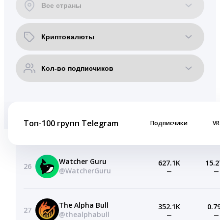
Топ-100 групп Telegram
Подписчики
VR
Watcher Guru
627.1K
15.2
26
@WatcherGuru
—
—
The Alpha Bull
352.1K
0.7
27
@thealphabull
—
—