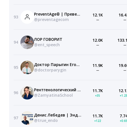
PreventAge® | Превентэйдж
12.1K
16.4
93
@preventagecom
—
—
ЛОР ГОВОРИТ
12.0K
133.
94
@ent_speech
—
—
Доктор Парыгин Егор Андреевич
11.9K
19.6
95
@doctorparygin
—
—
Рентгенологический блог Ксении Андреевны
11.7K
12.1
96
@ZamyatinaSchool
+35
+1.2
Денис Лебедев | Эндокринология MD.school
11.7K
7.7
97
@true_endo
+122
+0.6