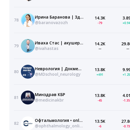
Ирина Баранова | Здоровье
14.3K
3.8
78
@baranovazozh
-79
+0.9
Иваха Стас | акушер-гинеколог
14.2K
29.8
79
@ivahastas
—
—
Неврология | Докмед для врачей | MD.school
13.8K
9.9
80
@MDschool_neurology
+491
+1.2
Минздрав КБР
13.8K
4.0
81
@medicinakbr
-45
-1.3
Офтальмология • online
13.5K
27.8
82
@ophthalmology_online
-6
-0.7