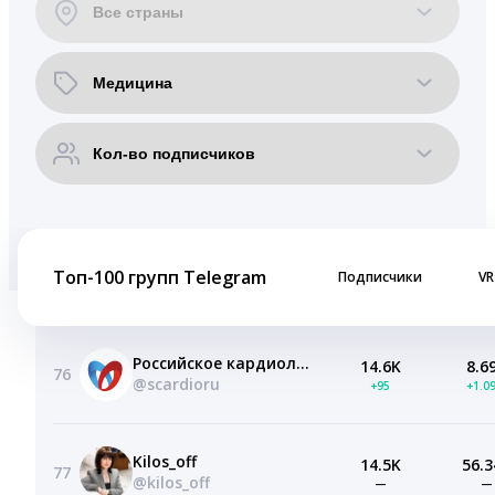
Топ-100 групп Telegram
Подписчики
VR
Российское кардиологическое общество
14.6K
8.6
76
@scardioru
+95
+1.0
Kilos_off
14.5K
56.3
77
@kilos_off
—
—