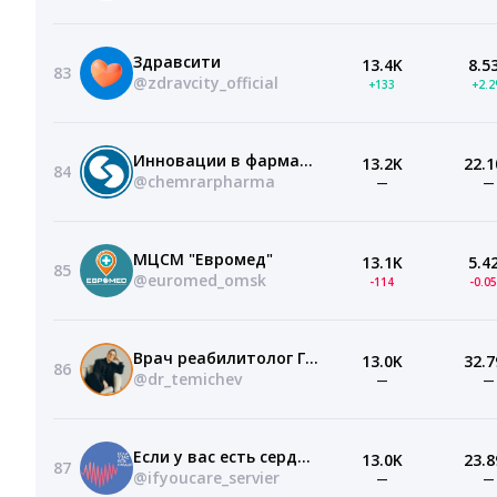
Здравсити
13.4K
8.5
83
@zdravcity_official
+133
+2.
Инновации в фармацевтике
13.2K
22.1
84
@chemrarpharma
—
—
МЦСМ "Евромед"
13.1K
5.4
85
@euromed_omsk
-114
-0.0
Врач реабилитолог Георгий Темичев
13.0K
32.7
86
@dr_temichev
—
—
Если у вас есть сердце ♥️
13.0K
23.8
87
@ifyoucare_servier
—
—