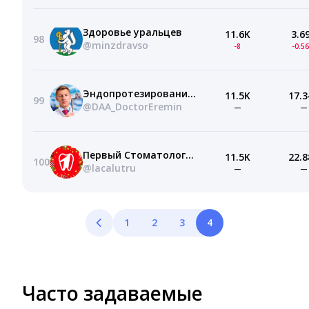
Здоровье уральцев
11.6K
3.6
98
@minzdravso
-8
-0.5
Эндопротезирование ТБС | Доктор Ерёмин
11.5K
17.3
99
@DAA_DoctorEremin
—
—
Первый Стоматологический
11.5K
22.8
100
@lacalutru
—
—
1
2
3
4
Часто задаваемые