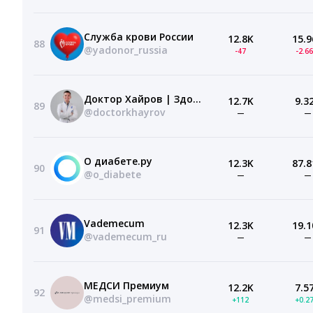
Служба крови России
12.8K
15.9
88
@yadonor_russia
-47
-2.6
Доктор Хайров | Здоровье без крайностей
12.7K
9.3
89
@doctorkhayrov
—
—
О диабете.ру
12.3K
87.8
90
@o_diabete
—
—
Vademecum
12.3K
19.1
91
@vademecum_ru
—
—
МЕДСИ Премиум
12.2K
7.5
92
@medsi_premium
+112
+0.2