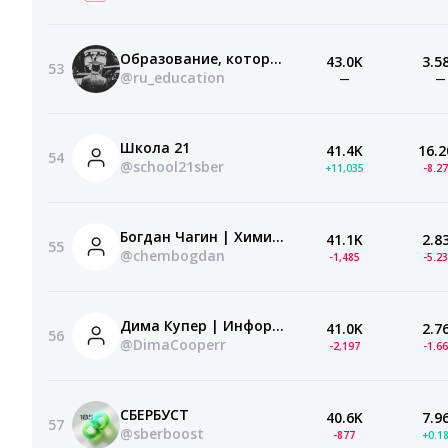
Образование, которое мы заслужили
43.0K
3.5
53
@ru_education
—
—
Школа 21
41.4K
16.2
54
@school21sber
+11,035
-8.2
Богдан Чагин | Химия ЕГЭ 2027 | Водород к браткам | Умскул
41.1K
2.8
55
@chembogdan
-1,485
-5.2
Дима Купер | Информатика ОГЭ 2027 | Эксперт на связи | Умскул
41.0K
2.7
56
@DimaCooperr
-2,197
-1.6
СБЕРБУСТ
40.6K
7.9
57
@sberboost
-877
+0.1