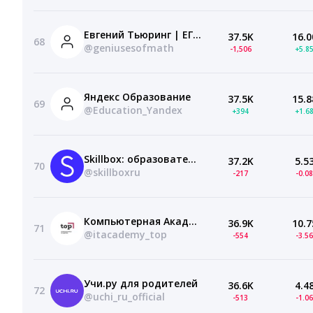
Евгений Тьюринг | ЕГЭ 10 класс Профильная математика 2026 | Гении математики | Умскул
37.5K
16.0
68
@geniusesofmath
-1,506
+5.8
Яндекс Образование
37.5K
15.8
69
@Education_Yandex
+394
+1.6
Skillbox: образовательная платформа
37.2K
5.5
70
@skillboxru
-217
-0.0
Компьютерная Академия ТОП
36.9K
10.7
71
@itacademy_top
-554
-3.5
Учи.ру для родителей
36.6K
4.4
72
@uchi_ru_official
-513
-1.0