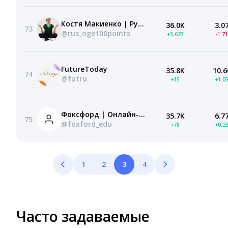
Костя Макиенко | Русский язык ОГЭ | 100балльный
36.0K
3.0
73
@rus_oge100points
+3,623
-1.7
FutureToday
35.8K
10.6
74
@futru
+15
+1.0
Фоксфорд | Онлайн-школа
35.7K
6.7
75
@foxford_edu
+78
+0.2
1
2
3
4
Часто задаваемые