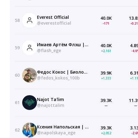
Everest Official
40.0K
13.8
58
@everestofficial
-171
-0.2
Имаев Артём Флэш | Информатика ЕГЭ | 100балльный репетитор
40.0K
4.8
59
@flash_ege
+2,161
-4.
Федос Кокос | Биология ОГЭ и ЕГЭ | 100балльный репетитор
39.9K
6.3
60
@fedos_kokos_100b
+1,333
+1.1
Najot Ta'lim
39.3K
11.3
61
@najottalim
—
—
Ксения Напольская | Биология ЕГЭ | 100балльный репетитор
39.3K
3.1
62
@napolskaya_ege
+2,052
-2.