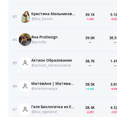
Кристина Мельникова | Биолога вызывали? | Биология ЕГЭ 10 класс | Умскул
39.1K
5.1
63
@bio_boom
-1,835
-0.0
Яна ProDesign
39.0K
30.5
64
@prodlx
—
—
Актион Образование
38.7K
1.4
65
@action_obrazovanie
—
—
МатемАня | Математика ЕГЭ | 100балльный репетитор | Мать наук
38.5K
3.8
66
@matemanya
+4,465
-0.0
Геля Биологичка из ЕГЭЛЕНД
38.4K
4.3
67
@bio_egeland
-2,281
-2.6