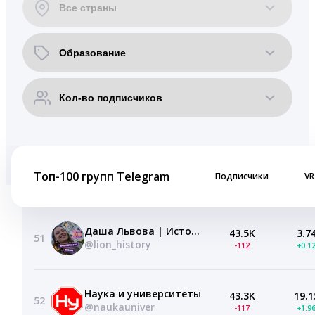
Топ-100 групп Telegram
Подписчики
VR
Даша Львова | История ОГЭ 2027 | Львиные истории | Умскул
43.5K
3.7
51
@lion_history
-112
+0.1
Наука и университеты
43.3K
19.1
52
@naukauniver
-117
+1.9