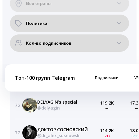
Топ-100 групп Telegram
Подписчики
VR
DELYAGIN's special
119.2K
17.3
76
@delyagin
—
—
ДОКТОР СОСНОВСКИЙ
114.2K
18.0
77
@dr_alex_sosnowski
-217
+7.5