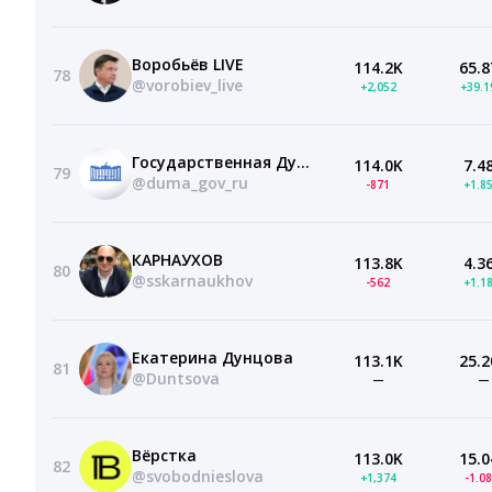
Воробьёв LIVE
114.2K
65.8
78
@vorobiev_live
+2,052
+39.
Государственная Дума
114.0K
7.4
79
@duma_gov_ru
-871
+1.8
КАРНАУХОВ
113.8K
4.3
80
@sskarnaukhov
-562
+1.1
Екатерина Дунцова
113.1K
25.2
81
@Duntsova
—
—
Вёрстка
113.0K
15.0
82
@svobodnieslova
+1,374
-1.0