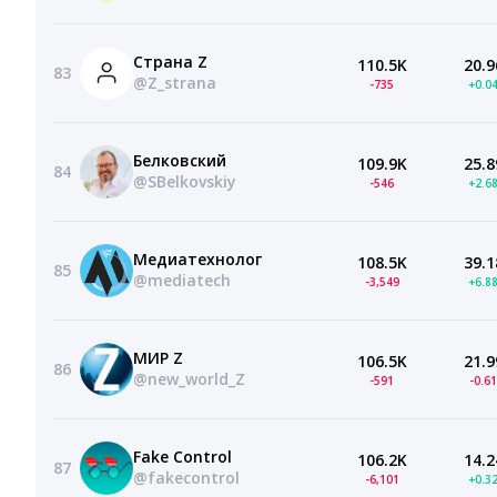
Страна Z
110.5K
20.9
83
@Z_strana
-735
+0.0
Белковский
109.9K
25.8
84
@SBelkovskiy
-546
+2.6
Медиатехнолог
108.5K
39.1
85
@mediatech
-3,549
+6.8
МИР Z
106.5K
21.9
86
@new_world_Z
-591
-0.6
Fake Control
106.2K
14.2
87
@fakecontrol
-6,101
+0.3