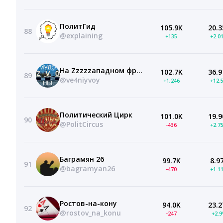
ПолитГид
105.9K
20.3
88
@explaining
+135
+2.0
На Zzzzzападном фронте без перемен
102.7K
36.9
89
@ve4niyvoy
+1,246
+12.
Политический Цирк
101.0K
19.9
90
@PolitCircus
-436
+2.7
Баграмян 26
99.7K
8.9
91
@bagramyan26
-470
+1.1
Ростов-на-кону
94.0K
23.2
92
@rostov_na_konu
-247
+2.