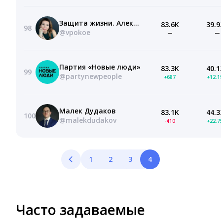
Защита жизни. Александра Машкова-Благих.
83.6K
39.9
98
@vpokoe
—
—
Партия «Новые люди»
83.3K
40.1
99
@partynewpeople
+687
+12.
Малек Дудаков
83.1K
44.3
100
@malekdudakov
-410
+22.
1
2
3
4
Часто задаваемые