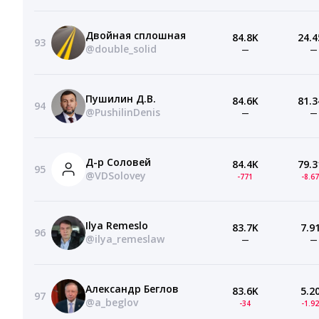
Двойная сплошная
84.8K
24.4
93
@double_solid
—
—
Пушилин Д.В.
84.6K
81.3
94
@PushilinDenis
—
—
Д-р Соловей
84.4K
79.3
95
@VDSolovey
-771
-8.6
Ilya Remeslo
83.7K
7.9
96
@ilya_remeslaw
—
—
Александр Беглов
83.6K
5.2
97
@a_beglov
-34
-1.9