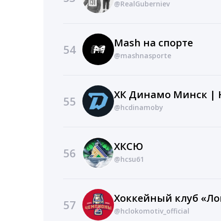
@RealGuberniev
Mash на спорте
54
@mashnasporte
55
@hcdinamoby
ХКСЮ
56
@hcsu61
Хоккейный клуб «Л
57
@hclokomotiv_official