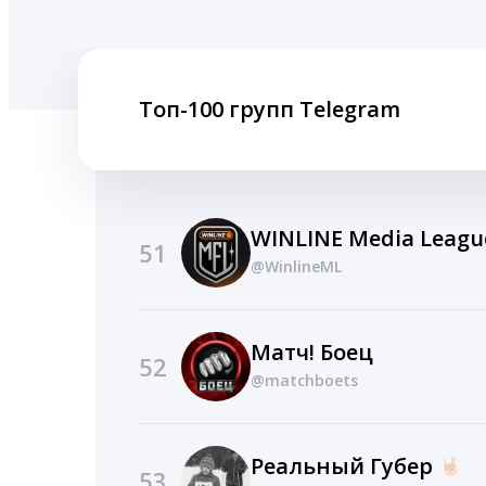
Топ-100 групп Telegram
WINLINE Media Leagu
51
@WinlineML
Матч! Боец
52
@matchboets
Реальный Губер
53