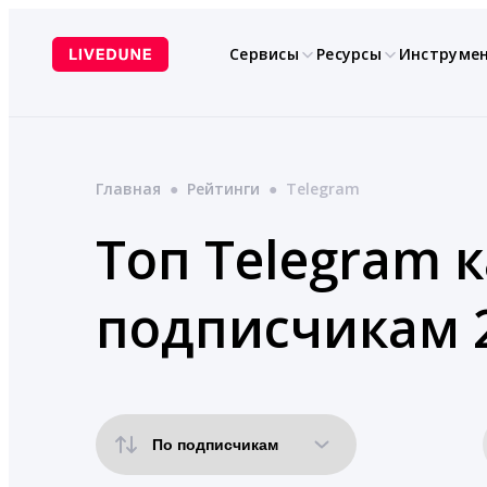
Перейти
к
Сервисы
Ресурсы
Инструме
содержимому
Главная
●
Рейтинги
●
Telegram
Топ Telegram 
подписчикам 