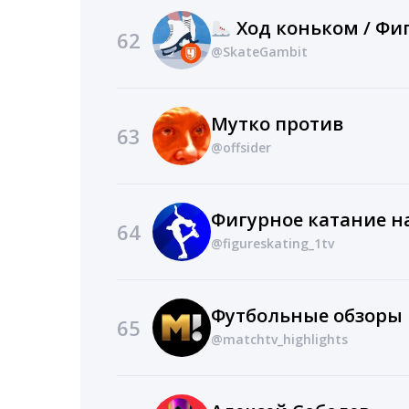
Ход коньком / Фи
62
@SkateGambit
Мутко против
63
@offsider
Фигурное катание н
64
@figureskating_1tv
Футбольные обзоры 
65
@matchtv_highlights