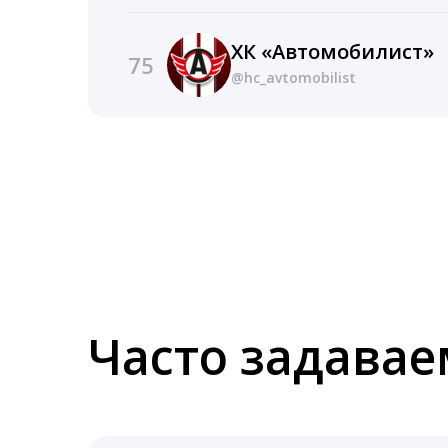
ХК «Автомобилист»
75
@hc_avtomobilist
Часто задава