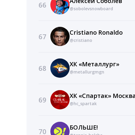
Алексей Соболев
66
@sobolevsnowboard
Cristiano Ronaldo
67
@cristiano
ХК «Металлург»
68
@metallurgmgn
ХК «Спартак» Москв
69
@hc_spartak
БОЛЬШЕ!
70