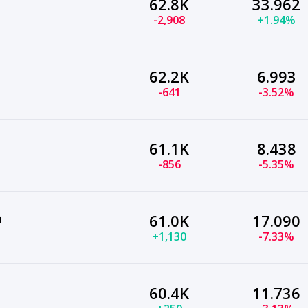
62.8K
33.962
-2,908
+1.94%
62.2K
6.993
-641
-3.52%
61.1K
8.438
-856
-5.35%
а
61.0K
17.090
+1,130
-7.33%
60.4K
11.736