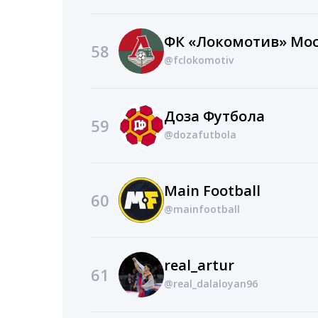
ФК «Локомотив» Мо
58
@fclokomotiv
Доза Футбола
59
@dozafutbola
Main Football
60
@mainfootball
real_artur
61
@real_dalaloyan96