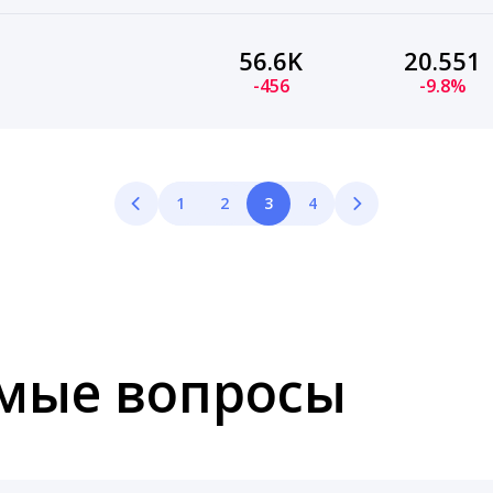
56.6K
20.551
-456
-9.8%
1
2
3
4
емые вопросы