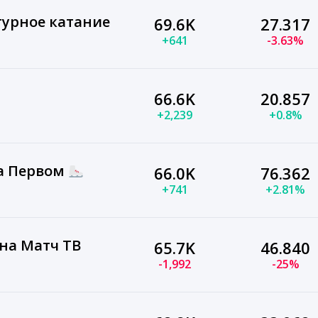
гурное катание
69.6K
27.317
+641
-3.63%
66.6K
20.857
+2,239
+0.8%
а Первом
66.0K
76.362
+741
+2.81%
на Матч ТВ
65.7K
46.840
-1,992
-25%