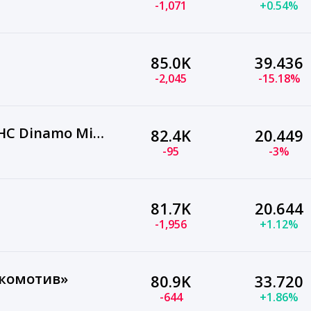
-1,071
+0.54%
85.0K
39.436
-2,045
-15.18%
ХК Динамо Минск | HC Dinamo Minsk
82.4K
20.449
-95
-3%
81.7K
20.644
-1,956
+1.12%
окомотив»
80.9K
33.720
-644
+1.86%