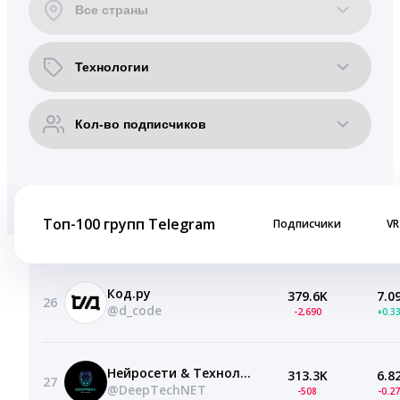
Топ-100 групп Telegram
Подписчики
VR
Код.ру
379.6K
7.0
26
@d_code
-2,690
+0.3
Нейросети & Технологии | DeepTech
313.3K
6.8
27
@DeepTechNET
-508
-0.2