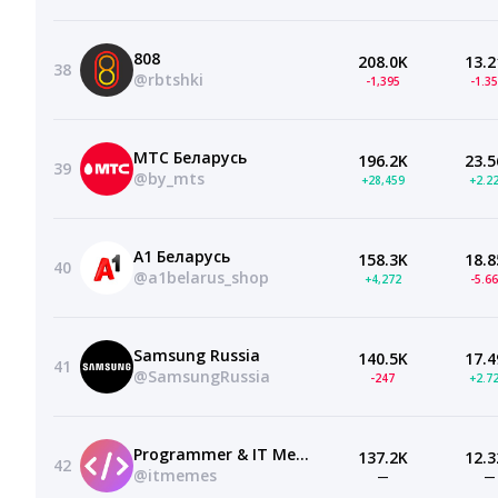
808
208.0K
13.2
38
@rbtshki
-1,395
-1.3
МТС Беларусь
196.2K
23.5
39
@by_mts
+28,459
+2.2
А1 Беларусь
158.3K
18.8
40
@a1belarus_shop
+4,272
-5.6
Samsung Russia
140.5K
17.4
41
@SamsungRussia
-247
+2.7
Programmer & IT Memes
137.2K
12.3
42
@itmemes
—
—