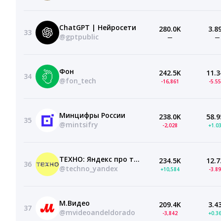
ChatGPT | Нейросети
280.0K
3.8
33
@gptpublic
—
—
Фон
242.5K
11.3
34
@fon_tech
-16,861
-5.5
Минцифры России
238.0K
58.9
35
@mintsifry
-2,028
+1.0
ТЕХНО: Яндекс про технологии
234.5K
12.7
36
@techno_yandex
+10,584
-3.8
М.Видео
209.4K
3.4
37
@mvideoandeldorado
-3,842
+0.3