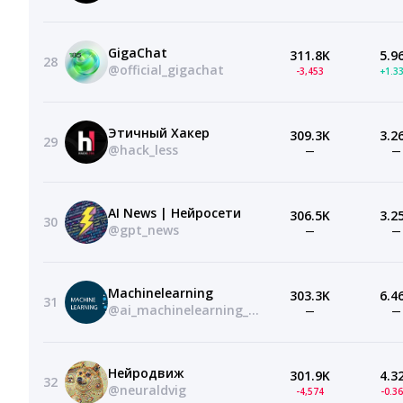
GigaChat
311.8K
5.9
28
@official_gigachat
-3,453
+1.3
Этичный Хакер
309.3K
3.2
29
@hack_less
—
—
AI News | Нейросети
306.5K
3.2
30
@gpt_news
—
—
Machinelearning
303.3K
6.4
31
@ai_machinelearning_big_data
—
—
Нейродвиж
301.9K
4.3
32
@neuraldvig
-4,574
-0.3