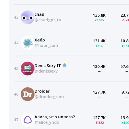
chad
135.8K
23.7
43
@chadgpt_ru
+2,635
-1.2
Хабр
131.4K
10.8
44
@habr_com
+716
+1.5
Denis Sexy IT
130.4K
57.6
45
@denissexy
—
—
Droider
127.7K
9.7
46
@droidergram
—
—
Алиса, что нового?
127.7K
13.9
47
@alice_yndx
-8,322
+4.0