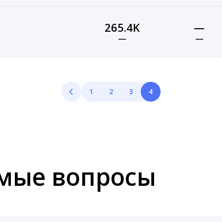
265.4K
—
—
—
1
2
3
4
емые вопросы