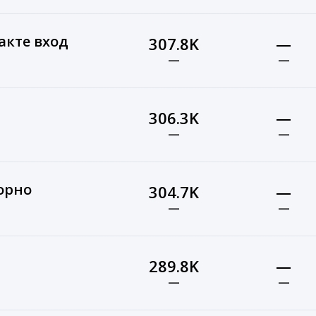
акте вход
307.8K
—
—
—
306.3K
—
—
—
орно
304.7K
—
—
—
289.8K
—
—
—