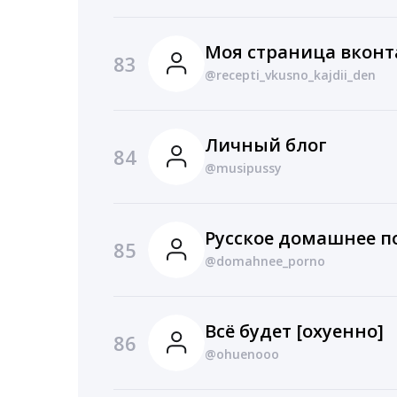
Моя страница вконт
83
@recepti_vkusno_kajdii_den
Личный блог
84
@musipussy
Русское домашнее п
85
@domahnee_porno
Всё будет [охуенно]
86
@ohuenooo