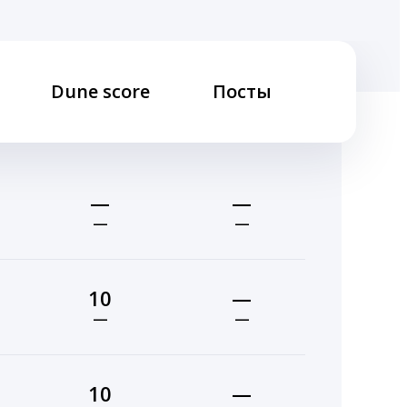
Dune score
Посты
—
—
—
—
10
—
—
—
10
—