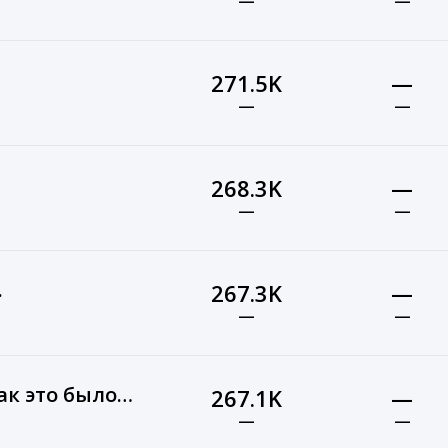
—
—
271.5K
—
—
—
268.3K
—
—
—
.
267.3K
—
—
—
ак это было…
267.1K
—
—
—