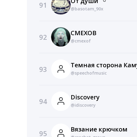
От души⠀ོ
91
@basotam_90x
СМЕХОВ
92
@cmexof
Темная сторона Ка
93
@speechofmusic
Discovery
94
@idiscovery
Вязание крючком
95