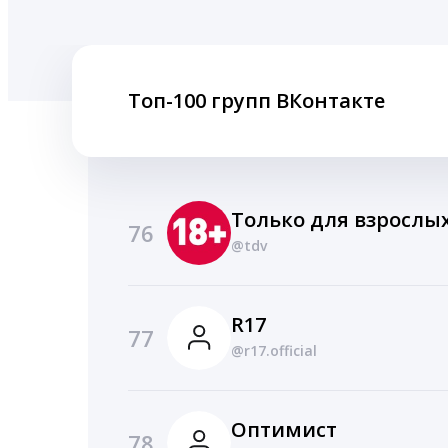
Топ-100 групп ВКонтакте
Только для взрослы
76
@tdv
R17
77
@r17.official
Оптимист
78