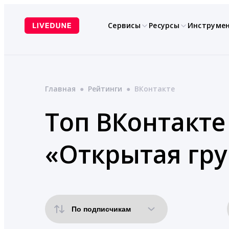
Перейти
к
Сервисы
Ресурсы
Инструме
содержимому
Главная
●
Рейтинги
●
ВКонтакте
Топ ВКонтакте 
«Открытая гру