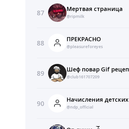
Мертвая страница
87
@ripmilk
ПРЕКРАСНО
88
@pleasureforeyes
Шеф повар Gif реце
89
@club161707209
90
@ndp_official