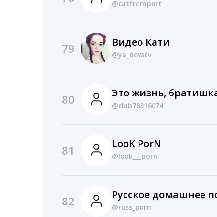
@catfromport
Видео Кати
79
@ya_devstv
Это жизнь, братишка
80
@club78316074
LooK PorN
81
@look___porn
Русское домашнее п
82
@russ_porn