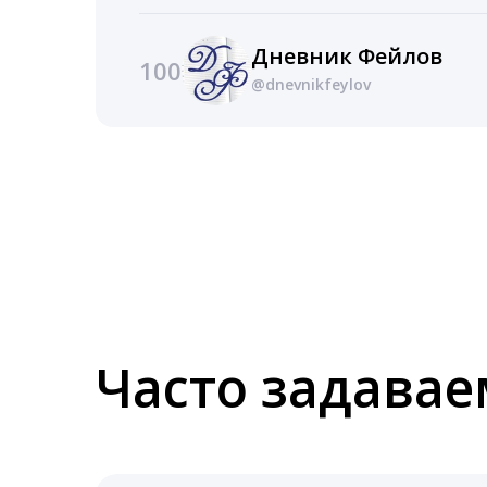
Дневник Фейлов
100
@dnevnikfeylov
Часто задава