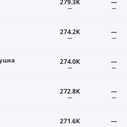
279.3K
—
—
—
274.2K
—
—
—
мушка
274.0K
—
—
—
272.8K
—
—
—
271.6K
—