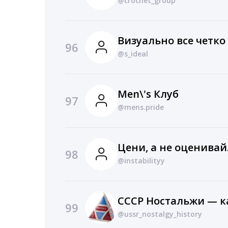
@crochet_group
Визуально все четко
96
@s_ideal
Men\'s Клуб
97
@mens.pride
Цени, а не оценивай
98
@instabilityy
СССР Ностальжи — к
99
@ussr_nostalgy_history