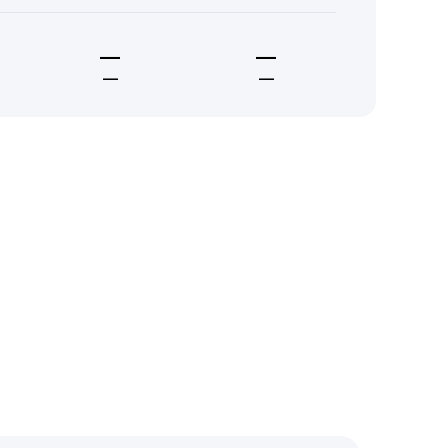
—
—
—
—