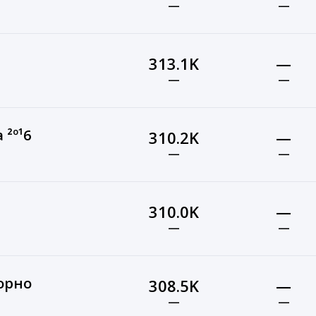
—
—
313.1K
—
—
—
 ²º¹6
310.2K
—
—
—
310.0K
—
—
—
орно
308.5K
—
—
—