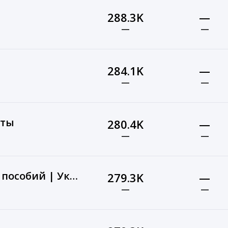
288.3K
—
—
—
284.1K
—
—
—
пты
280.4K
—
—
—
Начисления детских пособий | Украина
279.3K
—
—
—