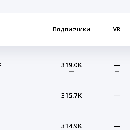
Подписчики
VR
х
319.0K
—
—
—
315.7K
—
—
—
314.9K
—