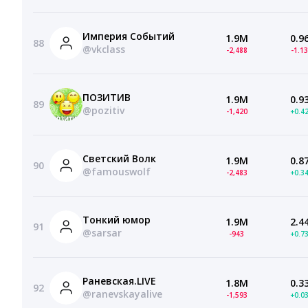
Империя Событий
1.9M
0.9
88
@vkclass
-2,488
-1.1
ПОЗИТИВ
1.9M
0.9
89
@pozitiv
-1,420
+0.4
Светский Волк
1.9M
0.8
90
@famouswolf
-2,483
+0.3
Тонкий юмор
1.9M
2.4
91
@sarsar
-943
+0.7
Раневская.LIVE
1.8M
0.3
92
@ranevskayalive
-1,593
+0.0