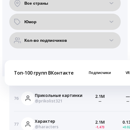
Топ-100 групп ВКонтакте
Подписчики
VR
Прикольные картинки
2.1M
—
76
@prikolist321
—
—
Характер
2.1M
0.1
77
@haracters
-1,473
+0.0