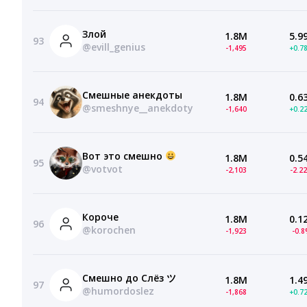
Злой
1.8M
5.9
93
@evill_genius
-1,495
+0.7
Смешные анекдоты
1.8M
0.6
94
@smeshnye__anekdoty
-1,640
+0.2
Вот это смешно
1.8M
0.5
95
@votvot
-2,103
-2.2
Короче
1.8M
0.1
96
@korochen
-1,923
-0.
Смешно до Слёз ツ
1.8M
1.4
97
@humordoslez
-1,868
+0.7