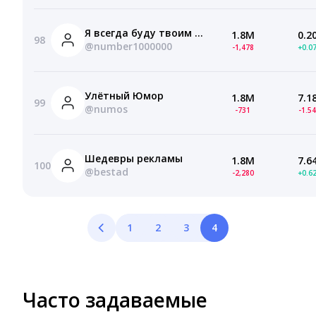
Я всегда буду твоим поводом напиться
1.8M
0.2
98
@number1000000
-1,478
+0.0
Улётный Юмор
1.8M
7.1
99
@numos
-731
-1.5
Шедевры рекламы
1.8M
7.6
100
@bestad
-2,280
+0.6
1
2
3
4
Часто задаваемые