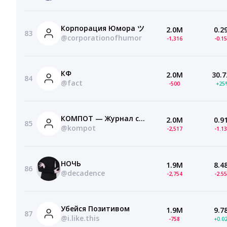
Корпорация Юмора ツ
2.0M
0.2
83
@corporationofhumor
-1,316
-0.1
КФ
2.0M
30.7
84
@fact
-500
+25
КОМПОТ — Журнал со вкусом
2.0M
0.9
85
@kompot
-2,517
-1.1
НОЧЬ
1.9M
8.4
86
@decadence
-2,754
-2.5
Убейся Позитивом
1.9M
9.7
87
@i.like.this
-758
+0.0