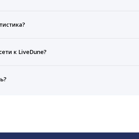
ов, комментариев, кликов, репостов, охватов и динам
ие посты и присылаем автоматические отчеты с метрик
тистика?
рентным и своим аккаунтам за 1 год при использовании
тарифа Бизнес отображаются сведения за 3 года, а при
ети к LiveDune?
, работаем с соцсетями только через официальный API,
ть?
cebook, ВКонтакте, Telegram, Одноклассники, X, LinkedIn