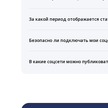
Мы собираем данные по количеству лайк
время для публикации, показываем лучш
За какой период отображается ста
Вы можете изучить статистику по конку
подключении тарифа Блогер. При оплате 
Безопасно ли подключать мои соцс
5 лет.
Да, мы не запрашиваем логины и пароли
информацию третьим лицам.
В какие соцсети можно публикова
LiveDune публикует посты в Instagram, Fa