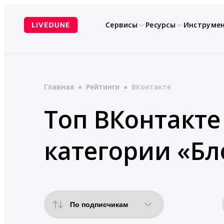
Перейти
к
Сервисы
Ресурсы
Инструме
содержимому
Главная
●
Рейтинги
●
ВКонтакте
Топ ВКонтакте 
категории «Бл