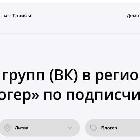
нты
Тарифы
Демо
групп (ВК) в регио
огер» по подписч