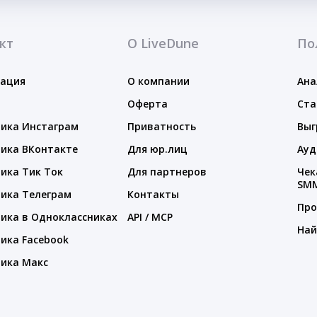
кт
О LiveDune
По
тация
О компании
Ана
Оферта
Ста
ика Инстаграм
Приватность
Выг
ика ВКонтакте
Для юр.лиц
Ауд
ика Тик Ток
Для партнеров
Чек
SM
ика Телеграм
Контакты
Про
ика в Одноклассниках
API / MCP
Най
ика Facebook
ика Макс