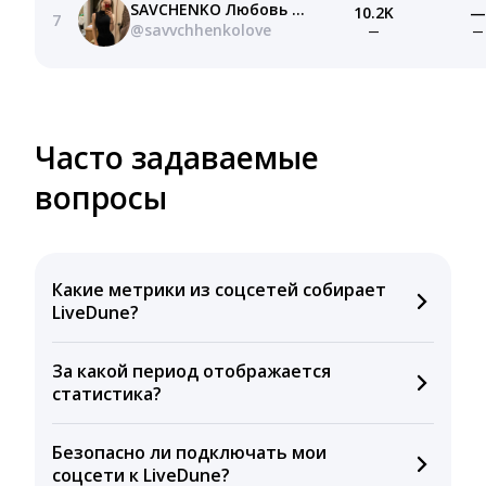
SAVCHENKO Любовь | нутрициолог & фитнес тренер
10.2K
—
7
@savvchhenkolove
—
—
Часто задаваемые
вопросы
Какие метрики из соцсетей собирает
LiveDune?
Мы собираем данные по количеству лайков,
За какой период отображается
комментариев, кликов, репостов, охватов и
статистика?
динамике числа подписчиков. Рекомендуем время
для публикации, показываем лучшие посты и
Вы можете изучить статистику по конкурентным и
присылаем автоматические отчеты с метриками.
Безопасно ли подключать мои
своим аккаунтам за 1 год при использовании
соцсети к LiveDune?
бесплатного пробного периода или при