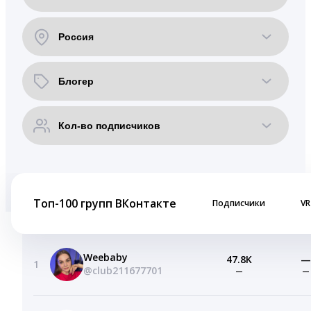
Топ-100 групп ВКонтакте
Подписчики
VR
Weebaby
47.8K
—
1
@club211677701
—
—