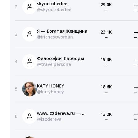
skyoctoberlee
29.0K
—
2
@skyoctoberlee
—
—
Я — Богатая Женщина
23.1K
—
3
@irichestwoman
—
—
Философия Свободы
19.3K
—
4
@travelpersona
—
—
KATY HONEY
18.6K
—
5
@katyhoney
—
—
www.izzdereva.ru — Деревянные игрушки
13.2K
—
6
@izzdereva
—
—