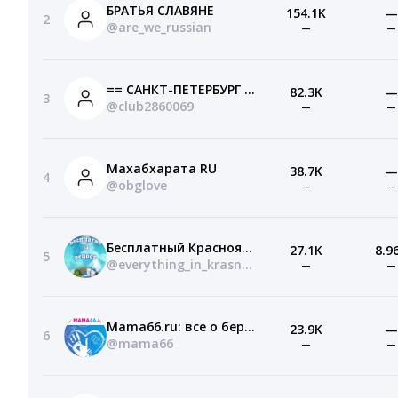
БРАТЬЯ СЛАВЯНЕ
154.1K
—
2
@are_we_russian
—
—
== САНКТ-ПЕТЕРБУРГ — МОСКВА — ГОРОДА-ПОБРАТИМЫ==
82.3K
—
3
@club2860069
—
—
Махабхарата RU
38.7K
—
4
@obglove
—
—
Бесплатный Красноярск|Розыгрыши|Халява
27.1K
8.9
5
@everything_in_krasnoyarsk
—
—
Mama66.ru: все о беременности и материнстве
23.9K
—
6
@mama66
—
—