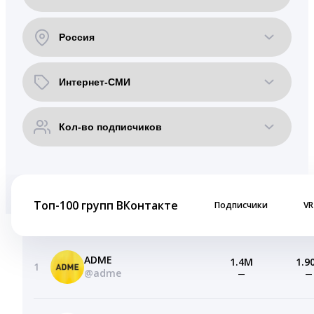
Топ-100 групп ВКонтакте
Подписчики
VR
ADME
1.4M
1.9
1
@adme
—
—