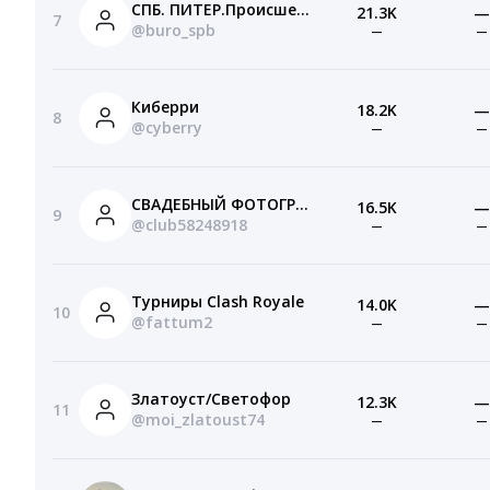
СПБ. ПИТЕР.Происшествия ЧП. ДТП. Пропал человек
21.3K
—
7
@buro_spb
—
—
Киберри
18.2K
—
8
@cyberry
—
—
СВАДЕБНЫЙ ФОТОГРАФ В СПБ САНКТ-ПЕТЕРБУРГЕ
16.5K
—
9
@club58248918
—
—
Турниры Clash Royale
14.0K
—
10
@fattum2
—
—
Златоуст/Светофор
12.3K
—
11
@moi_zlatoust74
—
—