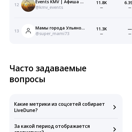
Events KMV | Афиша мероприятий КМВ
11.8K
6.3
12
@kmv_events
—
—
Мамы города Ульяновска!
11.3K
—
13
@super_mami73
—
—
Часто задаваемые
вопросы
Какие метрики из соцсетей собирает
LiveDune?
Мы собираем данные по количеству лайков,
За какой период отображается
комментариев, кликов, репостов, охватов и