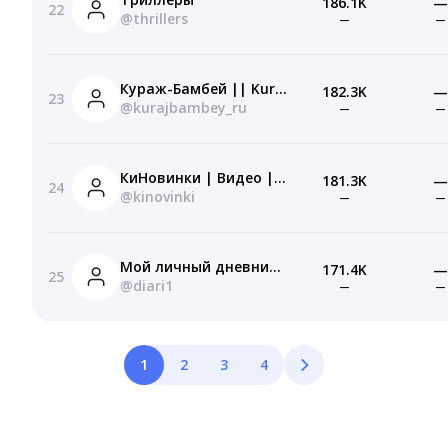
186.1K
—
22
@thrillers
—
—
Кураж-Бамбей || Kuraj-Bambey.Ru
182.3K
—
23
@kurajbambey_ru
—
—
КиНовинки | Видео | Автобус 657
181.3K
—
24
@kinovinki
—
—
Мой личный дневник | Ведение ЛД
171.4K
—
25
@diari1
—
—
1
2
3
4