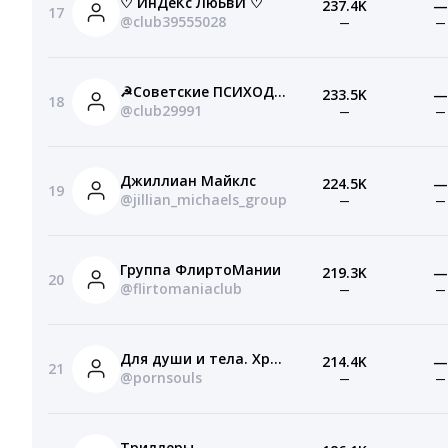
♡ ИнДеКс ЛюБвИ ♡
237.4K
—
17
@club39555028
—
—
☭Советские ПСИХОДЕЛИЧЕСКИЕ мультики☭
233.5K
—
18
@club29991
—
—
Джиллиан Майклс
224.5K
—
19
@jillian_michaels_group
—
—
Группа ФлиртоМании
219.3K
—
20
@flirtomaniaclub
—
—
Для души и тела. Хранилище эротики и порно.Гифки
214.4K
—
21
@pornsouls
—
—
Триллеры