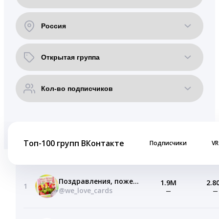
Топ-100 групп ВКонтакте
Подписчики
VR
Поздравления, пожелания, открытки!
1.9M
2.8
1
@we_love_cards
—
—