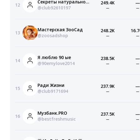
Секреты натуральной красоты! ladyadvice.ru
249.4K
—
12
@club92610197
—
—
Мастерская ЗооСад
248.2K
16.7
13
@zoosadshop
—
—
Я люблю 90 ые
238.5K
—
14
@90emylove2014
—
—
Ради Жизни
237.9K
—
15
@club9171694
—
—
Музбанк.PRO
237.5K
—
16
@bestfreshmusic
—
—