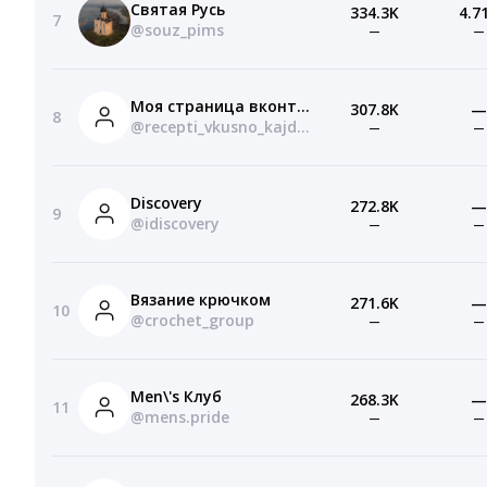
Святая Русь
334.3K
4.7
7
@souz_pims
—
—
Моя страница вконтакте вход
307.8K
—
8
@recepti_vkusno_kajdii_den
—
—
Discovery
272.8K
—
9
@idiscovery
—
—
Вязание крючком
271.6K
—
10
@crochet_group
—
—
Men\'s Клуб
268.3K
—
11
@mens.pride
—
—