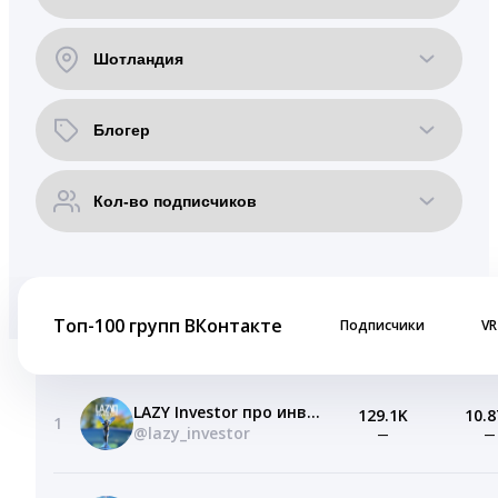
Топ-100 групп ВКонтакте
Подписчики
VR
LAZY Investor про инвестиции и финансы
129.1K
10.8
1
@lazy_investor
—
—