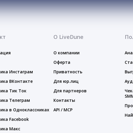
кт
О LiveDune
По
тация
О компании
Ана
Оферта
Ста
ика Инстаграм
Приватность
Выг
ика ВКонтакте
Для юр.лиц
Ауд
ика Тик Ток
Для партнеров
Чек
SM
ика Телеграм
Контакты
Про
ика в Одноклассниках
API / MCP
Най
ика Facebook
ика Макс