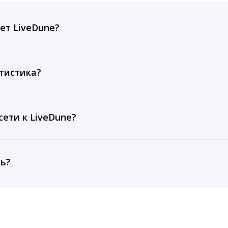
ет LiveDune?
ов, комментариев, кликов, репостов, охватов и динам
ие посты и присылаем автоматические отчеты с метрик
тистика?
рентным и своим аккаунтам за 1 год при использовании
тарифа Бизнес отображаются сведения за 3 года, а при
ети к LiveDune?
, работаем с соцсетями только через официальный API,
ть?
cebook, ВКонтакте, Telegram, Одноклассники, X, LinkedIn