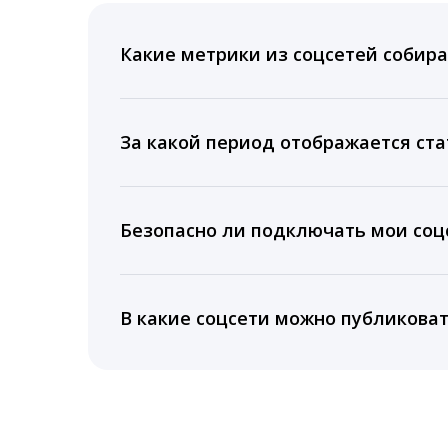
Какие метрики из соцсетей собира
Мы собираем данные по количеству лайк
время для публикации, показываем лучш
За какой период отображается ста
Вы можете изучить статистику по конку
подключении тарифа Блогер. При оплате 
Безопасно ли подключать мои соцс
5 лет.
Да, мы не запрашиваем логины и пароли
информацию третьим лицам.
В какие соцсети можно публикова
LiveDune публикует посты в Instagram, Fa