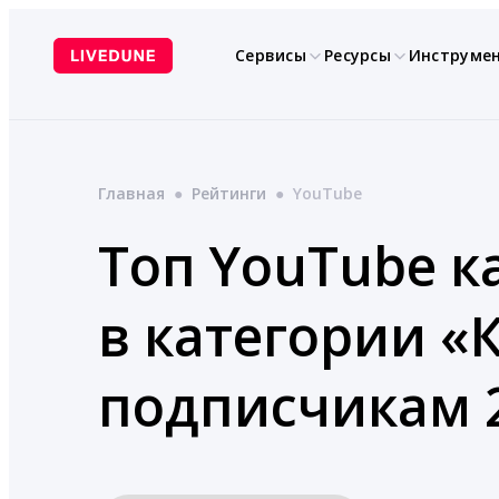
Перейти
к
Сервисы
Ресурсы
Инструме
содержимому
Главная
●
Рейтинги
●
YouTube
Топ YouTube к
в категории 
подписчикам 