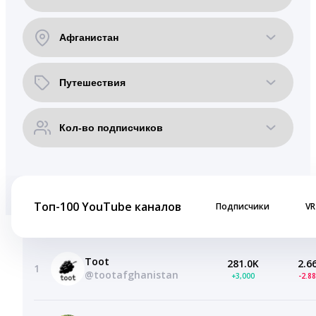
Топ-100 YouTube каналов
Подписчики
VR
Toot
281.0K
2.6
1
@tootafghanistan
+3,000
-2.8