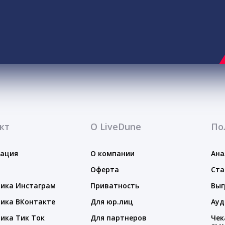
кт
О LiveDune
По
тация
О компании
Ана
Оферта
Ста
ика Инстаграм
Приватность
Выг
ика ВКонтакте
Для юр.лиц
Ауд
ика Тик Ток
Для партнеров
Чек