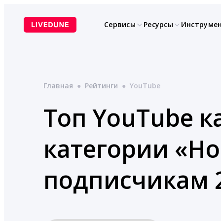
Перейти
к
Сервисы
Ресурсы
Инструме
содержимому
Главная
●
Рейтинги
●
YouTube
Топ YouTube к
категории «Но
подписчикам 