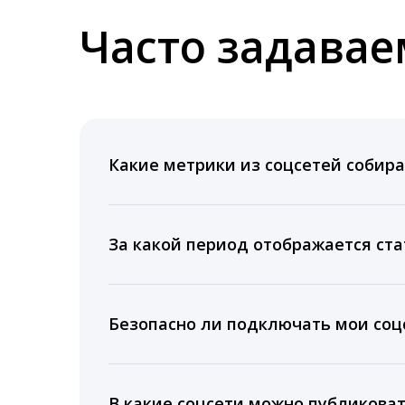
Часто задава
Какие метрики из соцсетей собира
Мы собираем данные по количеству лайк
время для публикации, показываем лучш
За какой период отображается ста
Вы можете изучить статистику по конку
подключении тарифа Блогер. При оплате 
Безопасно ли подключать мои соцс
5 лет.
Да, мы не запрашиваем логины и пароли
информацию третьим лицам.
В какие соцсети можно публикова