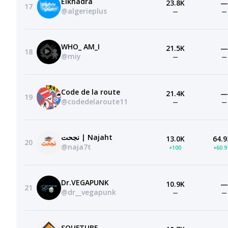
Elkhadra
23.8K
—
17
@algerieplus
—
—
WHO_ AM_I
21.5K
—
18
@miy
—
—
Code de la route
21.4K
—
19
@codedelaroute11
—
—
نجحت | Najaht
13.0K
64.9
20
@naja7t
+100
+60.
Dr.VEGAPUNK
10.9K
—
21
@dr__vegapunk
—
—
SOUFTUBE