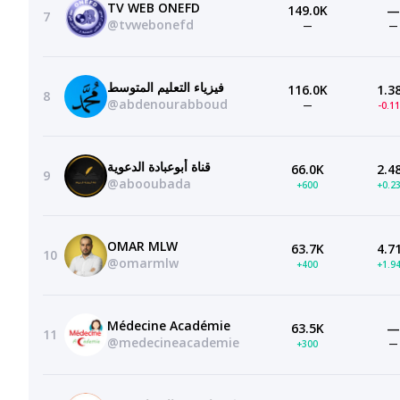
TV WEB ONEFD
149.0K
—
7
@tvwebonefd
—
—
فيزياء التعليم المتوسط
116.0K
1.3
8
@abdenourabboud
—
-0.1
قناة أبوعبادة الدعوية
66.0K
2.4
9
@abooubada
+600
+0.2
OMAR MLW
63.7K
4.7
10
@omarmlw
+400
+1.9
Médecine Académie
63.5K
—
11
@medecineacademie
+300
—