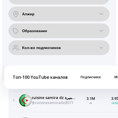
Топ-100 YouTube каналов
Подписчики
VR
cuisine samira dz مطبخ سميرة
3.1M
3.9
1
@cuisinesamiradz8571
—
+0.8