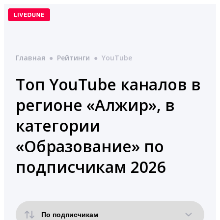
Перейти
к
содержимому
Главная
●
Рейтинги
●
YouTube
Топ YouTube каналов в
регионе «Алжир», в
категории
«Образование» по
подписчикам 2026