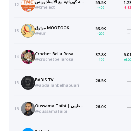
الهندسة كهربائية مع الاستاذ يونس TME
55.5K
1.2
12
@tmelect
+400
-3.6
موثوق MOOTOOK
53.9K
—
13
@eur
+200
—
Crochet Bella Rosa
37.8K
6.0
14
@crochetbellarosa
+100
+6.0
BADIS TV
26.5K
—
15
@abdallahbelhaouari
—
—
Oussama Taibi | أسامة طيبي
26.0K
—
16
@oussamataibi
—
—