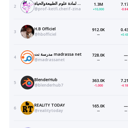
الأستاذة كتفي شريف زينة لمادة علوم الطبيعةوالحياة
1.3M
7.1
2
@prof-ketfi.cherif-zina
+10,000
-0.8
H.B Officiel
912.0K
0.4
3
@hbofficiel
—
+0.4
مدرسة نت madrassa net
728.0K
—
4
@madrassanet
—
—
BlenderHub
363.0K
7.2
5
@blenderhub7
-1,000
-4.1
REALITY TODAY
165.0K
—
6
@realitytoday
—
—