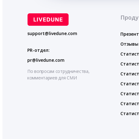
Проду
support@livedune.com
Презен
Отзывы
PR-отдел:
Статист
pr@livedune.com
Статист
По вопросам сотрудничества,
Статист
комментариев для СМИ
Статист
Статист
Статист
Статист