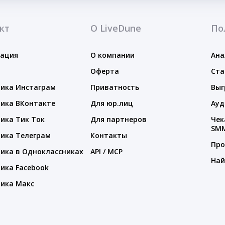
кт
О LiveDune
По
тация
О компании
Ана
Оферта
Ста
ика Инстаграм
Приватность
Выг
ика ВКонтакте
Для юр.лиц
Ауд
ика Тик Ток
Для партнеров
Чек
SM
ика Телеграм
Контакты
Про
ика в Одноклассниках
API / MCP
Най
ика Facebook
ика Макс