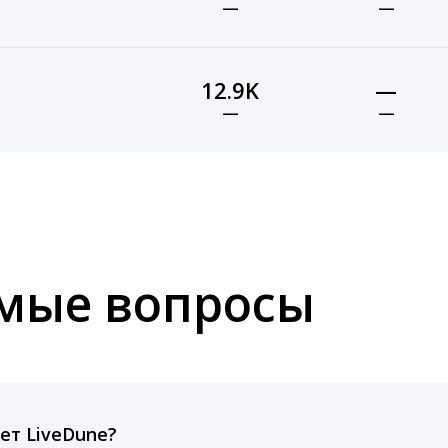
—
—
12.9K
—
—
—
емые вопросы
ет LiveDune?