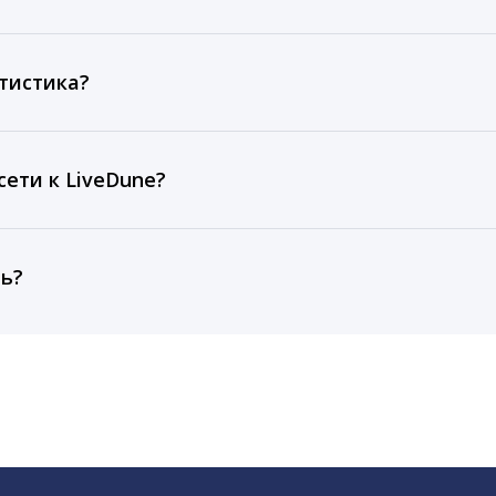
ов, комментариев, кликов, репостов, охватов и динам
ие посты и присылаем автоматические отчеты с метрик
тистика?
рентным и своим аккаунтам за 1 год при использовании
тарифа Бизнес отображаются сведения за 3 года, а при
ети к LiveDune?
, работаем с соцсетями только через официальный API,
ть?
cebook, ВКонтакте, Telegram, Одноклассники, X, LinkedIn