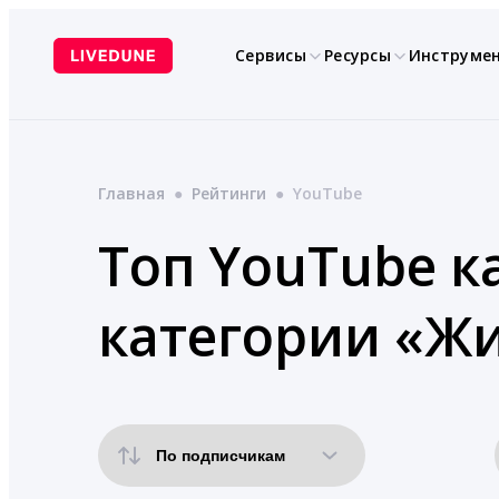
Перейти
к
Сервисы
Ресурсы
Инструме
содержимому
Главная
●
Рейтинги
●
YouTube
Топ YouTube к
категории «Ж