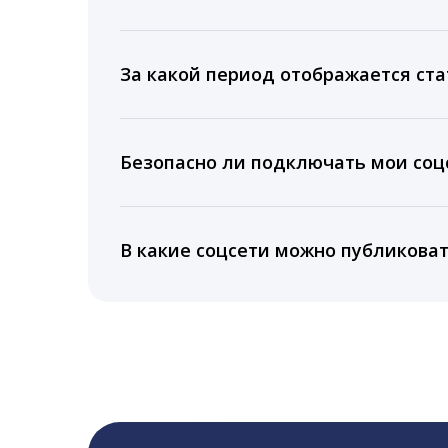
Мы собираем данные по количеству лайк
время для публикации, показываем лучш
За какой период отображается ста
Вы можете изучить статистику по конку
подключении тарифа Блогер. При оплате 
Безопасно ли подключать мои соцс
5 лет.
Да, мы не запрашиваем логины и пароли
информацию третьим лицам.
В какие соцсети можно публикова
LiveDune публикует посты в Instagram, Fa