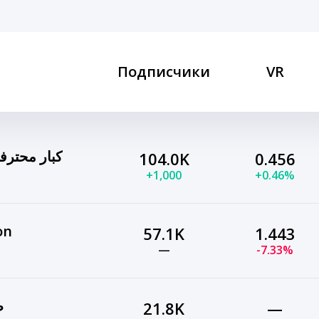
Подписчики
VR
كبار محترفي
104.0K
0.456
+1,000
+0.46%
on
57.1K
1.443
—
-7.33%
ط
21.8K
—