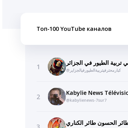
Топ-100 YouTube каналов
 تربية الطيور في الجزائر
1
@كبارمحترفيتربيةالطيورفيالجزاير
Kabylie News Télévisi
2
@kabylienews-7sur7
ائر الحسون طائر الكناري
3