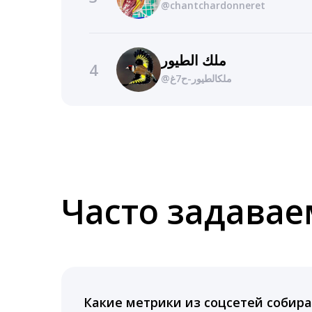
@chantchardonneret
ملك الطيور
4
@ملكالطيور-ح7غ
Часто задава
Какие метрики из соцсетей собира