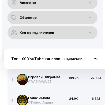
Топ-100 YouTube каналов
Подписчики
VR
Игровой Пикрамаг
159.7K
27.823
1
@VADIMAINCS
—
—
Голос Имана
84.9K
6.528
2
@Голос Имана
—
—