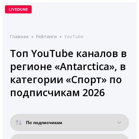
Перейти
к
содержимому
Главная
●
Рейтинги
●
YouTube
Топ YouTube каналов в
регионе «Antarctica», в
категории «Спорт» по
подписчикам 2026