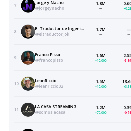
Jorge y Nacho
1.8M
0.6
7
@jorgeynacho
—
+0.2
El Traductor de Ingeniería
1.7M
—
8
@eltraductor_ok
—
—
Franco Pisso
1.6M
2.5
9
@francopisso
+10,000
-3.8
LeanRiccio
1.5M
13.6
10
@leanriccio02
+10,000
+3.3
LA CASA STREAMING
1.2M
0.3
11
@somoslacasa
+70,000
-0.7