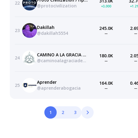
313.0K
32.7
22
@protocivilization
+3,000
+1.2
Dakillah
245.0K
2.6
23
@dakillah5554
—
—
CAMINO A LA GRACIA DE DIOS
180.0K
2.0
24
@caminoalagraciadedios
—
—
Aprender
164.0K
0.4
25
@aprenderabogacia
—
—
1
2
3