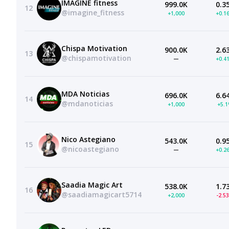
IMAGINE fitness
999.0K
0.3
12
@imagine_fitness
+1,000
+0.1
Chispa Motivation
900.0K
2.6
13
@chispamotivation
—
+0.4
MDA Noticias
696.0K
6.6
14
@mdanoticias
+1,000
+5.
Nico Astegiano
543.0K
0.9
15
@nicoastegiano
—
+0.2
Saadia Magic Art
538.0K
1.7
16
@saadiamagicart5714
+2,000
-2.5