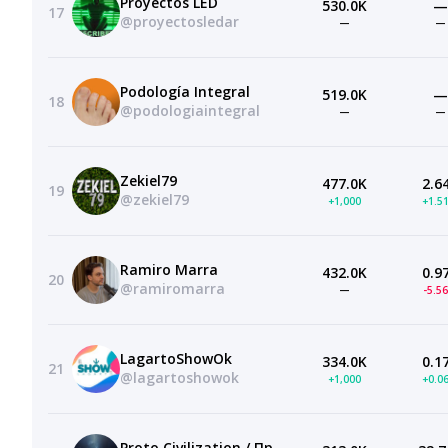
Proyectos LED
530.0K
—
17
@proyectosledar
—
—
Podología Integral
519.0K
—
18
@podologiaintegral
—
—
Zekiel79
477.0K
2.6
19
@zekiel79
+1,000
+1.5
Ramiro Marra
432.0K
0.9
20
@ramiromarra
—
-5.5
LagartoShowOk
334.0K
0.1
21
@lagartoshowok
+1,000
+0.0
Proto Civilization / ПротоЦивилизация