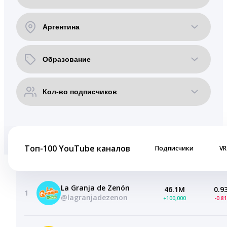
Топ-100 YouTube каналов
Подписчики
VR
La Granja de Zenón
46.1M
0.9
1
@lagranjadezenon
+100,000
-0.8