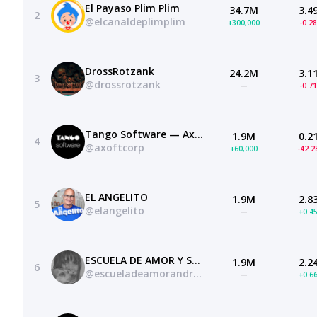
El Payaso Plim Plim
34.7M
3.4
2
@elcanaldeplimplim
+300,000
-0.2
DrossRotzank
24.2M
3.1
3
@drossrotzank
—
-0.7
Tango Software — Axoft Argentina S.A.
1.9M
0.2
4
@axoftcorp
+60,000
-42.
EL ANGELITO
1.9M
2.8
5
@elangelito
—
+0.4
ESCUELA DE AMOR Y SUPERACIÓN PERSONAL
1.9M
2.2
6
@escueladeamorandreavegana
—
+0.6