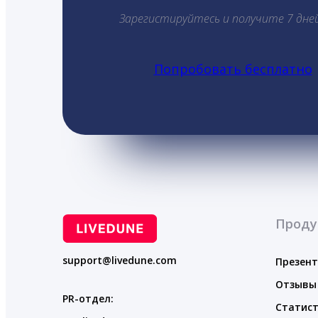
Зарегистируйтесь и получите 7 дне
Попробовать бесплатно
Проду
support@livedune.com
Презен
Отзывы
PR-отдел:
Статист