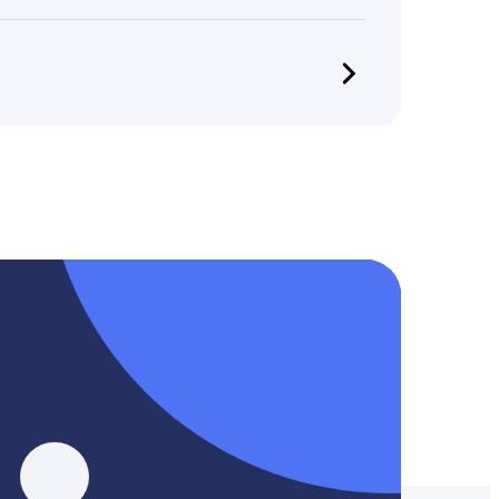
 не храним и не передаём персональную
, YouTube, Tik-Tok и Threads.