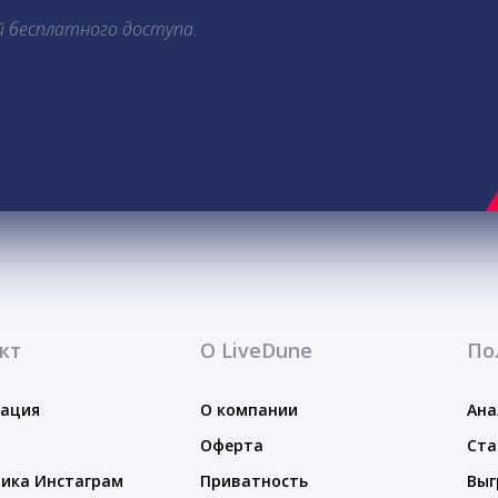
й бесплатного доступа.
кт
О LiveDune
По
тация
О компании
Ана
Оферта
Ста
ика Инстаграм
Приватность
Выг