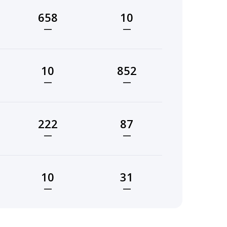
658
10
—
—
10
852
—
—
222
87
—
—
10
31
—
—