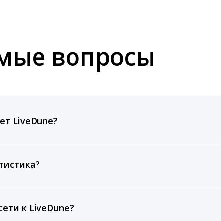
емые вопросы
ет LiveDune?
ов, комментариев, кликов, репостов, охватов и динам
ие посты и присылаем автоматические отчеты с метрик
тистика?
рентным и своим аккаунтам за 1 год при использовании
тарифа Бизнес отображаются сведения за 3 года, а при
ети к LiveDune?