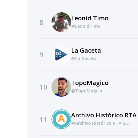
Leonid Timo
8
@LeonidTimo
La Gaceta
9
@La Gaceta
TopoMagico
10
@TopoMagico
Archivo Histórico RTA 
11
@Archivo Histórico RTA S.E.