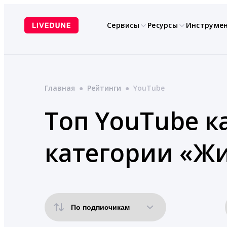
Перейти
к
Сервисы
Ресурсы
Инструме
содержимому
Главная
●
Рейтинги
●
YouTube
Топ YouTube к
категории «Ж