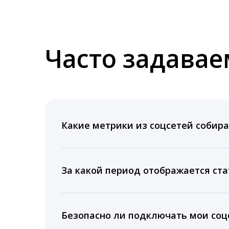
Часто задава
Какие метрики из соцсетей собира
Мы собираем данные по количеству лайк
время для публикации, показываем лучш
За какой период отображается ста
Вы можете изучить статистику по конку
подключении тарифа Блогер. При оплате 
Безопасно ли подключать мои соцс
5 лет.