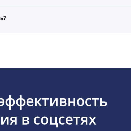
, работаем с соцсетями только через официальный API,
ть?
cebook, ВКонтакте, Telegram, Одноклассники, X, LinkedIn
 эффективность
я в соцсетях