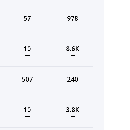
57
978
—
—
10
8.6K
—
—
507
240
—
—
10
3.8K
—
—