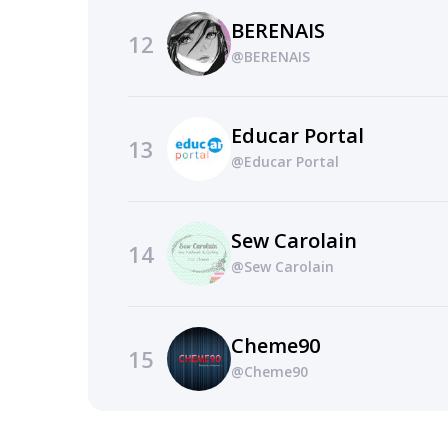
BERENAIS
12
@BERENAIS
Educar Portal
13
@Educar Portal
Sew Carolain
14
@Sew Carolain
Cheme90
15
@Cheme90