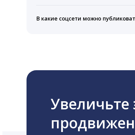
Да, мы не запрашиваем логины и пароли
информацию третьим лицам.
В какие соцсети можно публикова
LiveDune публикует посты в Instagram, Fa
Увеличьте
продвижени