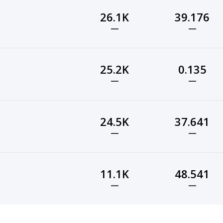
26.1K
39.176
—
—
25.2K
0.135
—
—
24.5K
37.641
—
—
11.1K
48.541
—
—