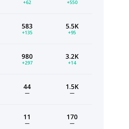
+62
+550
583
5.5K
+135
+95
980
3.2K
+297
+14
44
1.5K
—
—
11
170
—
—