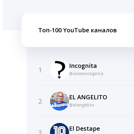
Топ-100 YouTube каналов
Incognita
1
@asiesincognita
EL ANGELITO
2
@elangelito
El Destape
3