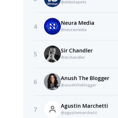
@eldestapetv
Neura Media
4
@neuramedia
Sir Chandler
5
@sirchandler
Anush The Blogger
6
@anushtheblogger
Agustin Marchetti
7
@agustinmarchetti