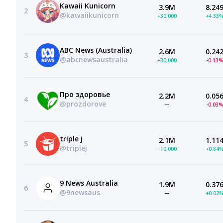
Kawaii Kunicorn
3.9M
8.24
2
@kawaiikunicorn
+30,000
+4.33
ABC News (Australia)
2.6M
0.24
3
@abcnewsaustralia
+30,000
-0.13
Про здоровье
2.2M
0.05
4
@prozdorove
—
-0.03
triple j
2.1M
1.11
5
@triplej
+10,000
+0.84
9 News Australia
1.9M
0.37
6
@9newsaus
—
+0.02