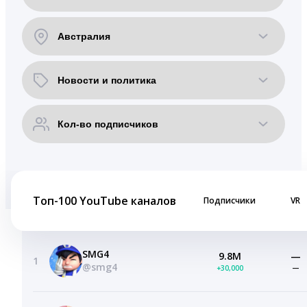
Топ-100 YouTube каналов
Подписчики
VR
SMG4
9.8M
—
1
@smg4
+30,000
—