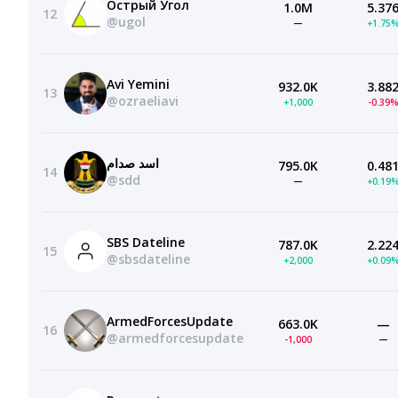
Острый Угол
1.0M
5.37
12
@ugol
—
+1.75
Avi Yemini
932.0K
3.88
13
@ozraeliavi
+1,000
-0.39
اسد صدام
795.0K
0.48
14
@sdd
—
+0.19
SBS Dateline
787.0K
2.22
15
@sbsdateline
+2,000
+0.09
ArmedForcesUpdate
663.0K
—
16
@armedforcesupdate
-1,000
—