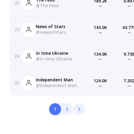
189.2K
0.89
22
@The Feed
—
—
News of Stars
143.0K
43.77
23
@newsofstars
—
—
in time Ukraine
134.0K
9.73
24
@in time Ukraine
—
—
Independent Man
124.0K
7.20
25
@Independent Man
—
—
1
2