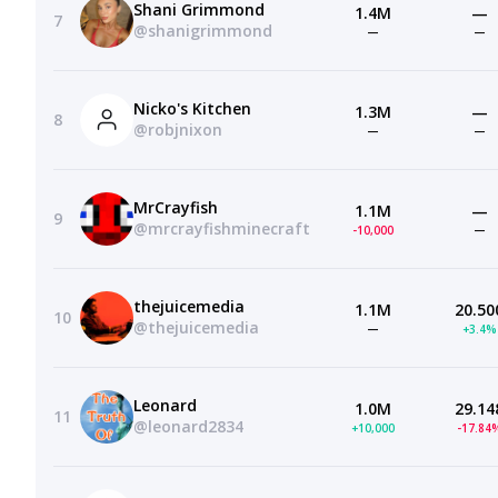
Shani Grimmond
1.4M
—
7
@shanigrimmond
—
—
Nicko's Kitchen
1.3M
—
8
@robjnixon
—
—
MrCrayfish
1.1M
—
9
@mrcrayfishminecraft
-10,000
—
thejuicemedia
1.1M
20.50
10
@thejuicemedia
—
+3.4%
Leonard
1.0M
29.14
11
@leonard2834
+10,000
-17.84