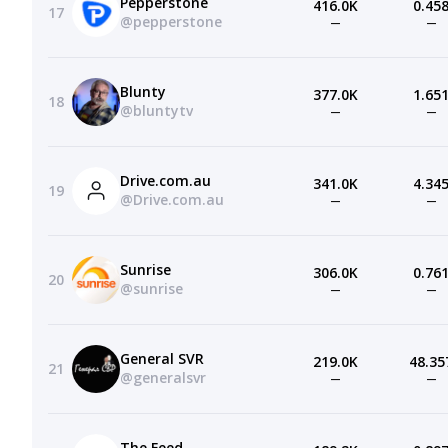
Pepperstone
416.0K
0.45
17
@pepperstone
—
—
Blunty
377.0K
1.65
18
@bluntytv
—
—
Drive.com.au
341.0K
4.34
19
@Drive.com.au
—
—
Sunrise
306.0K
0.76
20
@sunrise
—
—
General SVR
219.0K
48.35
21
@generalsvr
—
—
The Feed