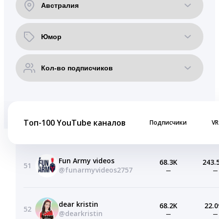
Топ-100 YouTube каналов
Подписчики
VR
Fun Army videos
68.3K
243.
51
@funarmyvideos2757
—
—
dear kristin
68.2K
22.0
52
@dearkristin
—
—