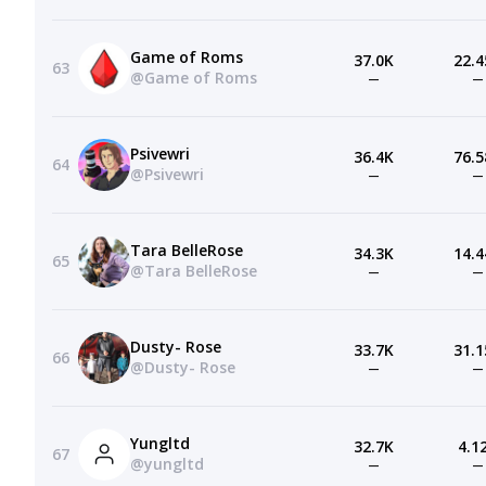
Game of Roms
37.0K
22.4
63
@Game of Roms
—
—
Psivewri
36.4K
76.5
64
@Psivewri
—
—
Tara BelleRose
34.3K
14.4
65
@Tara BelleRose
—
—
Dusty- Rose
33.7K
31.1
66
@Dusty- Rose
—
—
Yungltd
32.7K
4.1
67
@yungltd
—
—