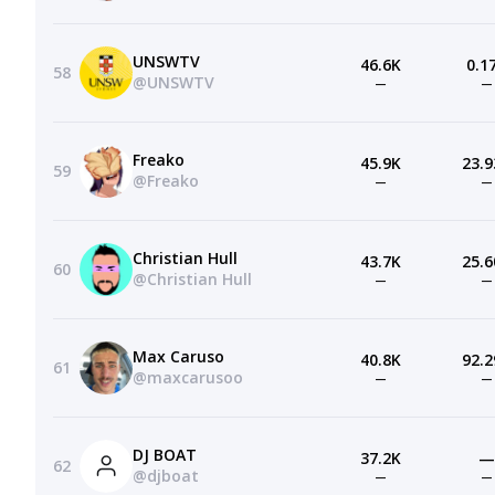
UNSWTV
46.6K
0.1
58
@UNSWTV
—
—
Freako
45.9K
23.9
59
@Freako
—
—
Christian Hull
43.7K
25.6
60
@Christian Hull
—
—
Max Caruso
40.8K
92.2
61
@maxcarusoo
—
—
DJ BOAT
37.2K
—
62
@djboat
—
—