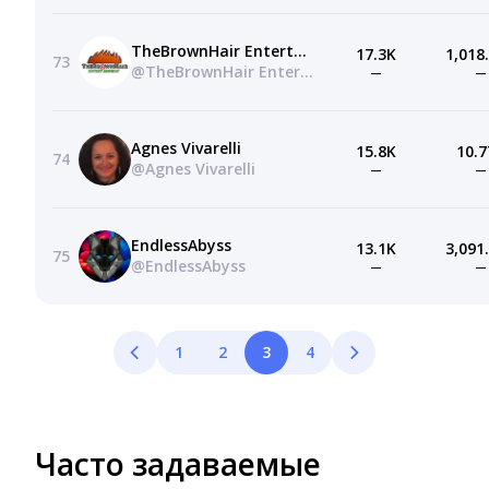
TheBrownHair Entertainment
17.3K
1,018
73
@TheBrownHair Entertainment
—
—
Agnes Vivarelli
15.8K
10.7
74
@Agnes Vivarelli
—
—
EndlessAbyss
13.1K
3,091
75
@EndlessAbyss
—
—
1
2
3
4
Часто задаваемые