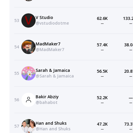
V Studio
62.6K
133.
53
@vstudiodotme
—
—
MadMaker7
57.4K
38.0
54
@MadMaker7
—
—
Sarah & Jamaica
56.5K
20.8
55
@Sarah & Jamaica
—
—
Bakir Abziy
52.2K
—
56
@bahabot
—
—
Han and Shuks
47.2K
73.3
57
@Han and Shuks
—
—