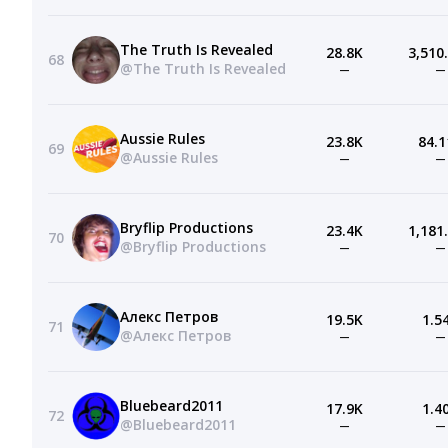
The Truth Is Revealed
28.8K
3,510
68
@The Truth Is Revealed
—
—
Aussie Rules
23.8K
84.1
69
@Aussie Rules
—
—
Bryflip Productions
23.4K
1,181
70
@Bryflip Productions
—
—
Алекс Петров
19.5K
1.5
71
@Алекс Петров
—
—
Bluebeard2011
17.9K
1.4
72
@Bluebeard2011
—
—