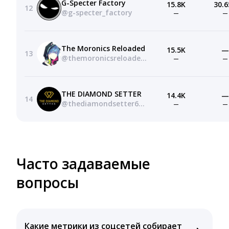
G-Specter Factory
15.8K
30.6
12
@g-specter_factory
—
—
The Moronics Reloaded
15.5K
—
13
@themoronicsreloaded8501
—
—
THE DIAMOND SETTER
14.4K
—
14
@thediamondsetter6158
—
—
Часто задаваемые
вопросы
Какие метрики из соцсетей собирает