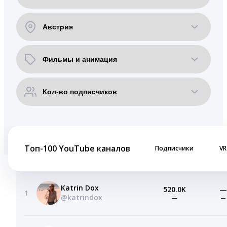
Топ-100 YouTube каналов
Подписчики
VR
Katrin Dox
520.0K
—
1
@katrindox
—
—