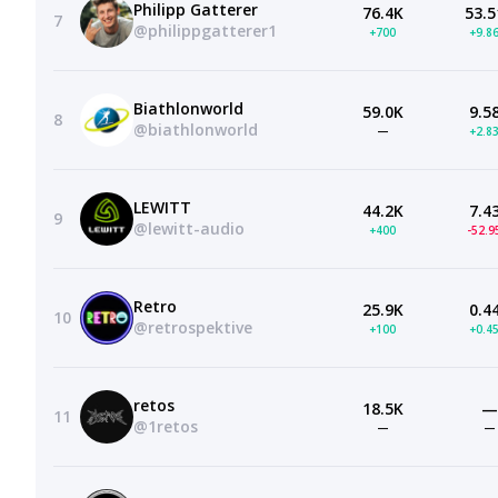
Philipp Gatterer
76.4K
53.5
7
@philippgatterer1
+700
+9.8
Biathlonworld
59.0K
9.5
8
@biathlonworld
—
+2.8
LEWITT
44.2K
7.4
9
@lewitt-audio
+400
-52.
Retro
25.9K
0.4
10
@retrospektive
+100
+0.4
retos
18.5K
—
11
@1retos
—
—