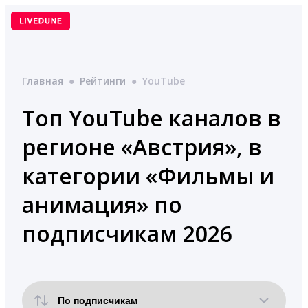
Перейти
к
содержимому
Главная
●
Рейтинги
●
YouTube
Топ YouTube каналов в
регионе «Австрия», в
категории «Фильмы и
анимация» по
подписчикам 2026