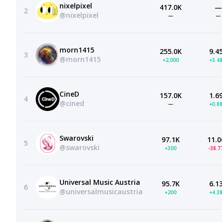
nixelpixel
417.0K
—
2
@nixelpixel
—
—
morn1415
255.0K
9.4
3
@morn1415
+2,000
+3.4
CineD
157.0K
1.6
4
@cined
—
+0.8
Swarovski
97.1K
11.0
5
@swarovski
+300
-38.
Universal Music Austria
95.7K
6.1
6
@universalmusicaustria
+200
+4.3