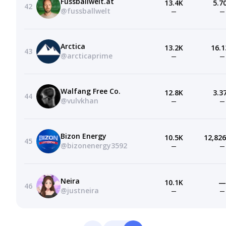
Fussballwelt.at
13.4K
5.7
42
@fussballwelt
—
—
Arctica
13.2K
16.1
43
@arcticaprime
—
—
Walfang Free Co.
12.8K
3.3
44
@vulvkhan
—
—
Bizon Energy
10.5K
12,826
45
@bizonenergy3592
—
—
Neira
10.1K
—
46
@justneira
—
—