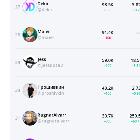
Dekii
93.5K
5.8
27
@dekii
+500
+0.
Maier
91.4K
—
28
@maier
-100
—
Jess
59.0K
18.5
29
@jessdota2
+100
+3.5
Прошивкин
43.2K
2.7
30
@proshivkin
+100
+0.9
RagnarAlvarr
30.7K
250.
31
@ragnaralvarr
+700
+60.