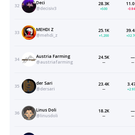
Deci
28.3K
11.0
32
@decisiv3
+500
-0.8
MEHDI Z
25.1K
39.4
33
@mehdi_z
+1,200
+32.
Austria Farming
24.5K
—
34
@austriafarming
—
—
der Sari
23.4K
3.4
35
@dersari
—
+2.9
Linus Doli
18.2K
—
36
@linusdoli
—
—