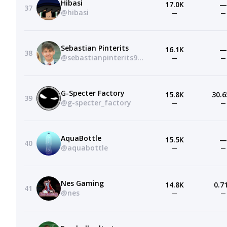
Hibasi
17.0K
—
37
@hibasi
—
—
Sebastian Pinterits
16.1K
—
38
@sebastianpinterits9448
—
—
G-Specter Factory
15.8K
30.6
39
@g-specter_factory
—
—
AquaBottle
15.5K
—
40
@aquabottle
—
—
Nes Gaming
14.8K
0.7
41
@nes
—
—