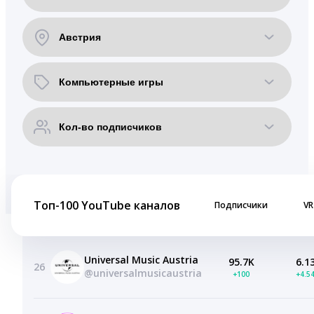
Топ-100 YouTube каналов
Подписчики
VR
Universal Music Austria
95.7K
6.1
26
@universalmusicaustria
+100
+4.5