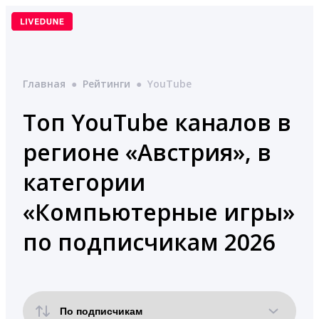
Перейти
к
содержимому
Главная
●
Рейтинги
●
YouTube
Топ YouTube каналов в
регионе «Австрия», в
категории
«Компьютерные игры»
по подписчикам 2026