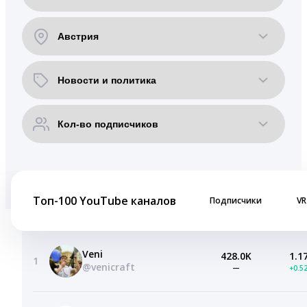
Топ-100 YouTube каналов
Подписчики
VR
Veni
428.0K
1.1
1
@venicraft
—
+0.5