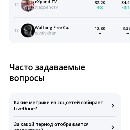
eXpand TV
32.2K
34.4
12
@expandtv
+500
+15.
Walfang Free Co.
12.8K
3.3
13
@vulvkhan
—
—
Часто задаваемые
вопросы
Какие метрики из соцсетей собирает
LiveDune?
Мы собираем данные по количеству лайков,
За какой период отображается
комментариев, кликов, репостов, охватов и