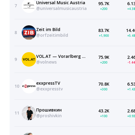
Universal Music Austria
95.7K
6.1
7
@universalmusicaustria
+200
+4.3
Zeit im Bild
83.7K
14.4
8
@orfzeitimbild
+1,900
+5.4
VOL.AT — Vorarlberg Online
75.9K
2.4
9
@volnews
+200
-1.4
exxpressTV
70.8K
6.5
10
@exxpresstv
+300
+1.4
Прошивкин
43.2K
2.6
11
@proshivkin
+100
+0.9