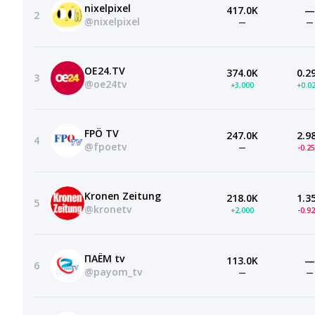
nixelpixel
417.0K
—
2
@nixelpixel
—
—
OE24.TV
374.0K
0.2
3
@oe24tv
+3,000
+0.0
FPÖ TV
247.0K
2.9
4
@fpoetv
—
-0.2
Kronen Zeitung
218.0K
1.3
5
@kronetv
+2,000
-0.9
ПАЁМ tv
113.0K
—
6
@payom_tv
—
—