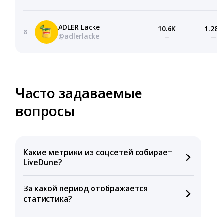
ADLER Lacke
10.6K
1.2
8
@adlerlacke
—
—
Часто задаваемые
вопросы
Какие метрики из соцсетей собирает
LiveDune?
Мы собираем данные по количеству лайков,
За какой период отображается
комментариев, кликов, репостов, охватов и
статистика?
динамике числа подписчиков. Рекомендуем время
для публикации, показываем лучшие посты и
Вы можете изучить статистику по конкурентным и
присылаем автоматические отчеты с метриками.