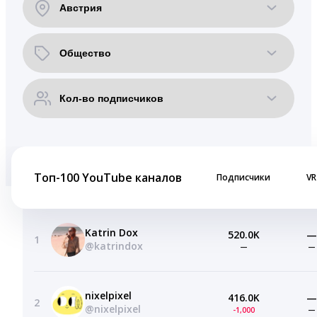
Топ-100 YouTube каналов
Подписчики
VR
Katrin Dox
520.0K
—
1
@katrindox
—
—
nixelpixel
416.0K
—
2
@nixelpixel
-1,000
—