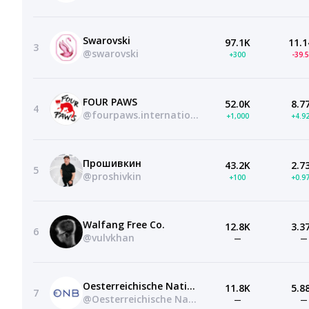
Swarovski
97.1K
11.1
3
@swarovski
+300
-39.
FOUR PAWS
52.0K
8.7
4
@fourpaws.international
+1,000
+4.9
Прошивкин
43.2K
2.7
5
@proshivkin
+100
+0.9
Walfang Free Co.
12.8K
3.3
6
@vulvkhan
—
—
Oesterreichische Nationalbank (OeNB)
11.8K
5.8
7
@Oesterreichische Nationalbank (OeNB)
—
—