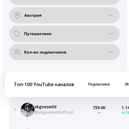
Топ-100 YouTube каналов
Подписчики
VR
vkgoeswild
759.0K
1.1
1
@vkgoeswildofficial
—
+0.7