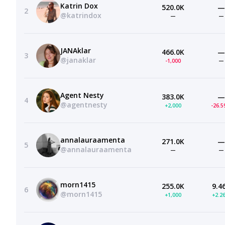
Katrin Dox
520.0K
—
2
@katrindox
—
—
JANAklar
466.0K
—
3
@janaklar
-1,000
—
Agent Nesty
383.0K
—
4
@agentnesty
+2,000
-26.
annalauraamenta
271.0K
—
5
@annalauraamenta
—
—
morn1415
255.0K
9.4
6
@morn1415
+1,000
+2.2