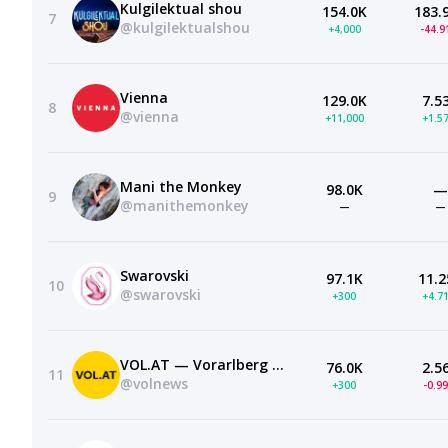
Kulgilektual shou
154.0K
183.
7
@kulgilektualshou
+4,000
-44.
Vienna
129.0K
7.5
8
@vienna
+11,000
+1.5
Mani the Monkey
98.0K
—
9
@manithemonkey
—
—
Swarovski
97.1K
11.2
10
@swarovski
+300
+4.7
VOL.AT — Vorarlberg Online
76.0K
2.5
11
@volnews
+300
-0.9