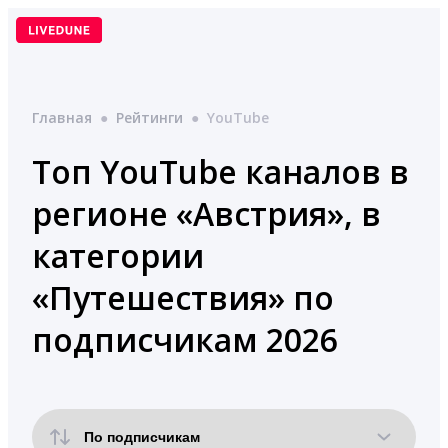
Перейти
к
содержимому
Главная
●
Рейтинги
●
YouTube
Топ YouTube каналов в
регионе «Австрия», в
категории
«Путешествия» по
подписчикам 2026