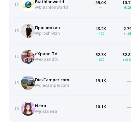
Biathlonworld
59.0K
10.7
12
@biathlonworld
—
+5.2
Прошивкин
43.2K
2.7
13
@proshivkin
+100
+1.0
eXpand TV
32.3K
32.8
14
@expandtv
+600
+12.
Die-Camper.com
19.1K
—
15
@diecampercom
—
—
Neira
10.1K
—
16
@justneira
—
—