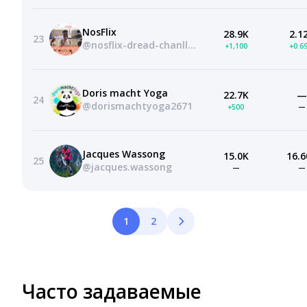
NosFlix
28.9K
2.1
23
@nosflix-dread-chanllege
+1,100
+0.6
Doris macht Yoga
22.7K
—
24
@dorismachtyoga2671
+500
—
Jacques Wassong
15.0K
16.6
25
@jacques.wassong
—
—
1
2
Часто задаваемые