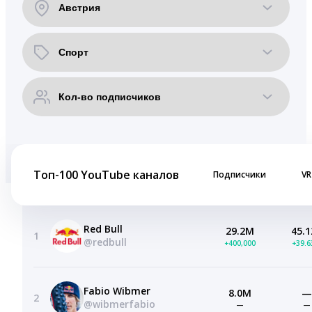
Топ-100 YouTube каналов
Подписчики
VR
Red Bull
29.2M
45.1
1
@redbull
+400,000
+39.
Fabio Wibmer
8.0M
—
2
@wibmerfabio
—
—