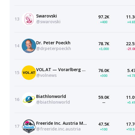
Swarovski
97.2K
11.3
13
@swarovski
+400
+4.6
Dr. Peter Poeckh
78.7K
22.5
14
@drpeterpoeckh
+3,000
-21.
VOL.AT — Vorarlberg Online
76.0K
5.4
15
@volnews
+300
+4.7
Biathlonworld
59.0K
11.0
16
@biathlonworld
—
+5.4
Freeride Inc. Austria Mountainbike — Ski — Vanlife
47.5K
17.7
17
@freeride.inc.austria
+100
+10.