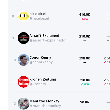
nixelpixel
416.0K
—
8
@nixelpixel
-1,000
—
Airsoft Explained
310.0K
—
9
@airsoft-explained-novritsch
—
—
Conor Kenny
298.0K
2.6
10
@conorkenny
—
-0.2
Kronen Zeitung
218.0K
2.5
11
@kronetv
+1,000
-0.3
Mani the Monkey
98.0K
—
12
@manithemonkey
—
—