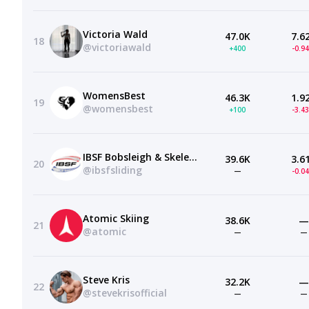
Victoria Wald
47.0K
7.6
18
@victoriawald
+400
-0.9
WomensBest
46.3K
1.9
19
@womensbest
+100
-3.4
IBSF Bobsleigh & Skeleton
39.6K
3.6
20
@ibsfsliding
—
-0.0
Atomic Skiing
38.6K
—
21
@atomic
—
—
Steve Kris
32.2K
—
22
@stevekrisofficial
—
—