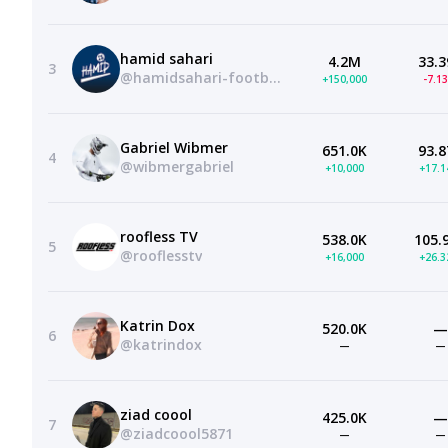
hamid sahari
4.2M
33.3
3
@hamidsahari-football1
+150,000
-7.1
Gabriel Wibmer
651.0K
93.8
4
@wibmergabriel
+10,000
+17.
roofless TV
538.0K
105.
5
@rooflesstv
+16,000
+26.
Katrin Dox
520.0K
—
6
@katrindox
—
—
ziad coool
425.0K
—
7
@ziadcoool5871
—
—