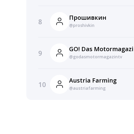
Прошивкин
8
@proshivkin
GO! Das Motormagazi
9
@godasmotormagazintv
Austria Farming
10
@austriafarming