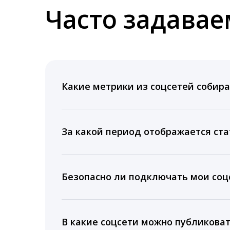
Часто задава
Какие метрики из соцсетей собира
Мы собираем данные по количеству лайк
время для публикации, показываем лучш
За какой период отображается ста
Вы можете изучить статистику по конку
подключении тарифа Блогер. При оплате 
Безопасно ли подключать мои соцс
5 лет.
Да, мы не запрашиваем логины и пароли
информацию третьим лицам.
В какие соцсети можно публикова