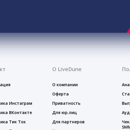
кт
О LiveDune
По
тация
О компании
Ана
Оферта
Ста
ика Инстаграм
Приватность
Выг
ика ВКонтакте
Для юр.лиц
Ауд
ика Тик Ток
Для партнеров
Чек
SM