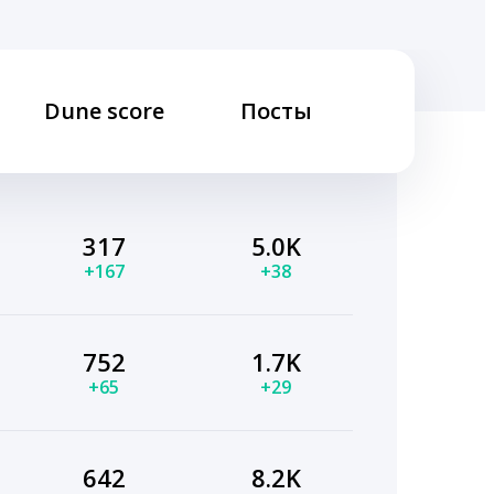
Dune score
Посты
317
5.0K
+167
+38
752
1.7K
+65
+29
642
8.2K