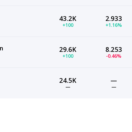
43.2K
2.933
+100
+1.16%
n
29.6K
8.253
+100
-0.46%
24.5K
—
—
—