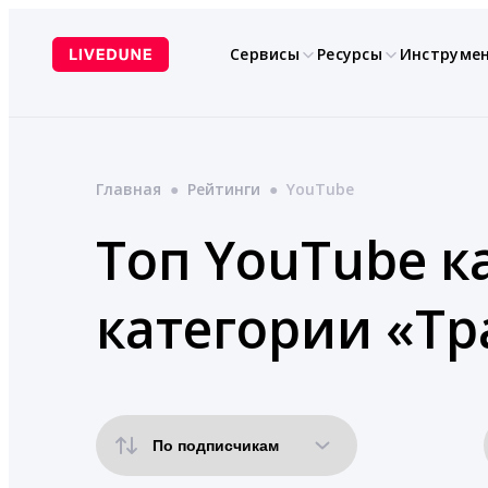
Перейти
к
Сервисы
Ресурсы
Инструме
содержимому
Главная
●
Рейтинги
●
YouTube
Топ YouTube к
категории «Тр