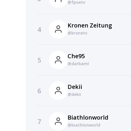
@fpoetv
Kronen Zeitung
4
@kronetv
Che95
5
@darbaml
Dekii
6
@dekii
Biathlonworld
7
@biathlonworld