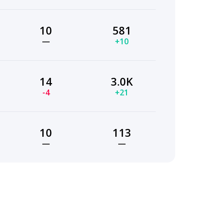
10
581
—
+10
14
3.0K
-4
+21
10
113
—
—