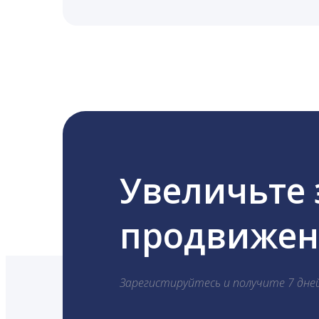
LiveDune публикует посты в Instagram, Fa
Увеличьте
продвижени
Зарегистируйтесь и получите 7 дне