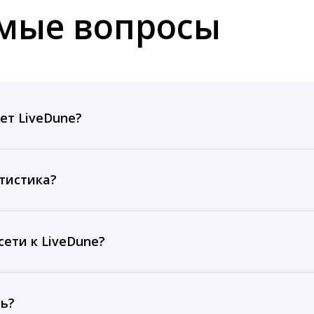
емые вопросы
ет LiveDune?
ов, комментариев, кликов, репостов, охватов и динам
ие посты и присылаем автоматические отчеты с метрик
тистика?
рентным и своим аккаунтам за 1 год при использовании
тарифа Бизнес отображаются сведения за 3 года, а при
ети к LiveDune?
, работаем с соцсетями только через официальный API,
ть?