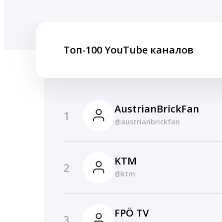
Топ-100 YouTube каналов
AustrianBrickFan
1
@austrianbrickfan
KTM
2
@ktm
FPÖ TV
3