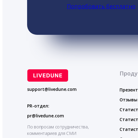
Попробовать бесплатно
Проду
support@livedune.com
Презен
Отзывы
PR-отдел:
Статист
pr@livedune.com
Статист
По вопросам сотрудничества,
Статист
комментариев для СМИ