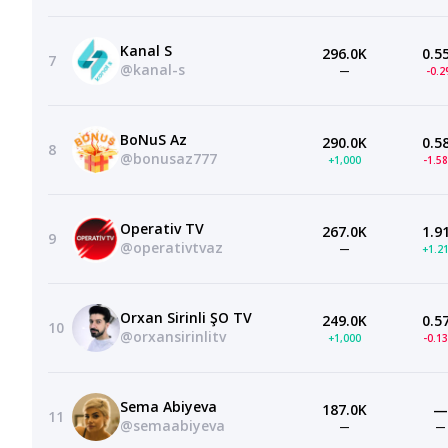
Kanal S
296.0K
0.5
7
@kanal-s
—
-0.
BoNuS Az
290.0K
0.5
8
@bonusaz777
+1,000
-1.5
Operativ TV
267.0K
1.9
9
@operativtvaz
—
+1.2
Orxan Sirinli ŞO TV
249.0K
0.5
10
@orxansirinlitv
+1,000
-0.1
Sema Abiyeva
187.0K
—
11
@semaabiyeva
—
—