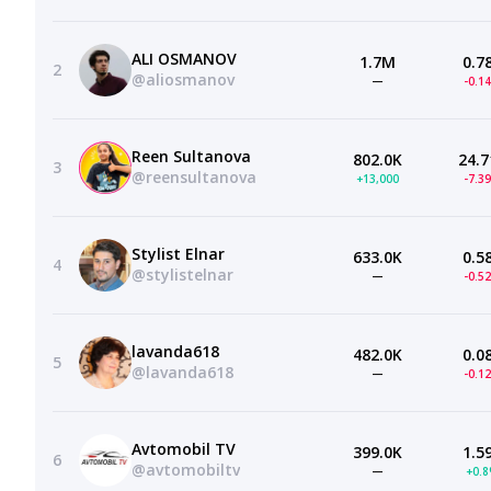
ALI OSMANOV
1.7M
0.7
2
@aliosmanov
—
-0.1
Reen Sultanova
802.0K
24.7
3
@reensultanova
+13,000
-7.3
Stylist Elnar
633.0K
0.5
4
@stylistelnar
—
-0.5
lavanda618
482.0K
0.0
5
@lavanda618
—
-0.1
Avtomobil TV
399.0K
1.5
6
@avtomobiltv
—
+0.