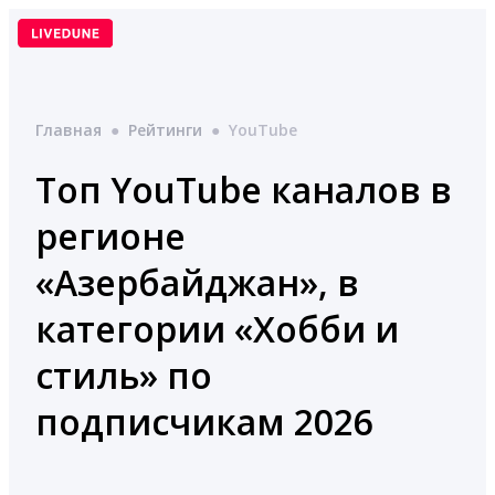
Перейти
к
содержимому
Главная
●
Рейтинги
●
YouTube
Топ YouTube каналов в
регионе
«Азербайджан», в
категории «Хобби и
стиль» по
подписчикам 2026