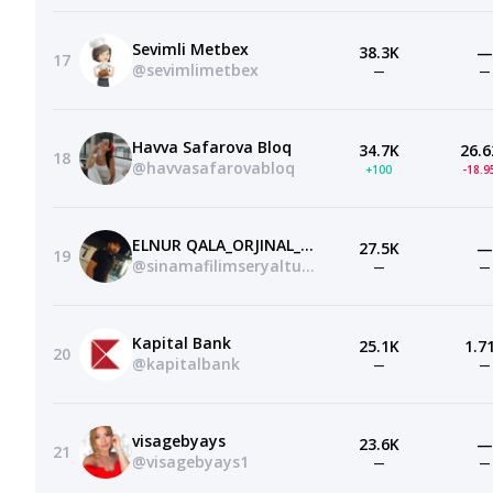
Sevimli Metbex
38.3K
—
17
@sevimlimetbex
—
—
Havva Safarova Bloq
34.7K
26.6
18
@havvasafarovabloq
+100
-18.
ELNUR QALA_ORJINAL_CHANAL
27.5K
—
19
@sinamafilimseryaltum_dille5686
—
—
Kapital Bank
25.1K
1.7
20
@kapitalbank
—
—
visagebyays
23.6K
—
21
@visagebyays1
—
—