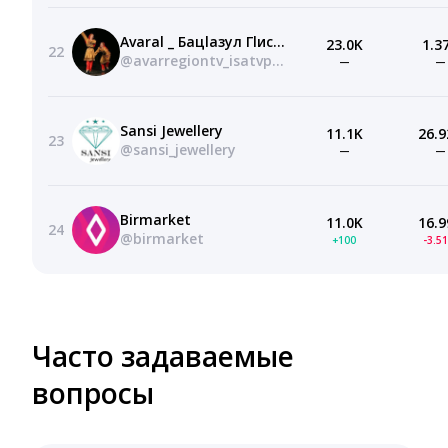
Avaral _ Бацlазул Гlисаапанди
23.0K
1.3
22
@avarregiontv_isatvpashan
—
—
Sansi Jewellery
11.1K
26.9
23
@sansi_jewellery
—
—
Birmarket
11.0K
16.9
24
@birmarket
+100
-3.5
Часто задаваемые
вопросы