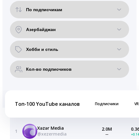
Топ-100 YouTube каналов
Подписчики
VR
Xəzər Media
2.0M
0.3
1
@xezermedia
—
+0.1