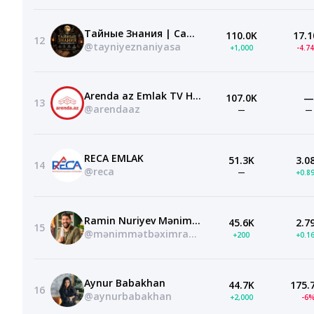
Тайные Знания | Самир Али
110.0K
17.1
12
@tayniyeznaniyasa
+1,000
-4.7
Arenda az Emlak TV Недвижимость в Баку
107.0K
—
13
@arendaaz
—
—
RECA EMLAK
51.3K
3.0
14
@reca
—
+0.8
Ramin Nuriyev Mənim Mətbəxim
45.6K
2.7
15
@mənimmətbəximraminchef
+200
+0.1
Aynur Babakhan
44.7K
175.
16
@aynurbabakhan
+2,000
-6