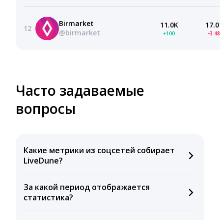
Birmarket
11.0K
17.0
12
@birmarket
+100
-3.4
Часто задаваемые
вопросы
Какие метрики из соцсетей собирает
LiveDune?
Мы собираем данные по количеству лайков,
За какой период отображается
комментариев, кликов, репостов, охватов и
статистика?
динамике числа подписчиков. Рекомендуем время
для публикации, показываем лучшие посты и
Вы можете изучить статистику по конкурентным и
присылаем автоматические отчеты с метриками.