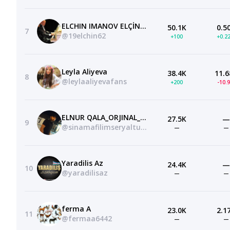
ELCHIN IMANOV ELÇİN İMANOV
50.1K
0.5
7
@19elchin62
+100
+0.2
Leyla Aliyeva
38.4K
11.6
8
@leylaaliyevafans
+200
-10.
ELNUR QALA_ORJINAL_CHANAL
27.5K
—
9
@sinamafilimseryaltum_dille5686
—
—
Yaradilis Az
24.4K
—
10
@yaradilisaz
—
—
ferma A
23.0K
2.1
11
@fermaa6442
—
—