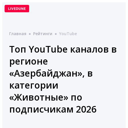
Перейти
к
содержимому
Главная
●
Рейтинги
●
YouTube
Топ YouTube каналов в
регионе
«Азербайджан», в
категории
«Животные» по
подписчикам 2026