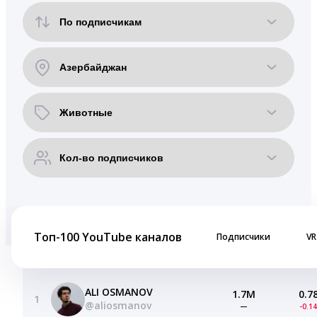
Топ-100 YouTube каналов
Подписчики
VR
ALI OSMANOV
1.7M
0.7
1
@aliosmanov
—
-0.1