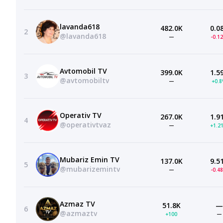
lavanda618
482.0K
0.0
2
@lavanda618
—
-0.1
Avtomobil TV
399.0K
1.5
3
@avtomobiltv
—
+0.
Operativ TV
267.0K
1.9
4
@operativtvaz
—
+1.2
Mubariz Emin TV
137.0K
9.5
5
@mubarizemintv
—
-0.4
Azmaz TV
51.8K
—
6
@azmaztv
+100
—