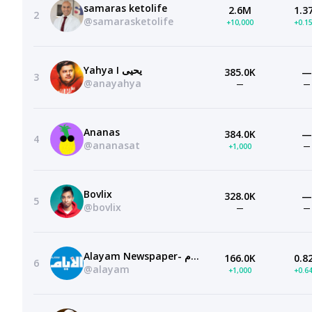
samaras ketolife
2.6M
1.3
2
@samarasketolife
+10,000
+0.1
Yahya I يحيى
385.0K
—
3
@anayahya
—
—
Ananas
384.0K
—
4
@ananasat
+1,000
—
Bovlix
328.0K
—
5
@bovlix
—
—
Alayam Newspaper- صحيفة الأيام
166.0K
0.8
6
@alayam
+1,000
+0.6