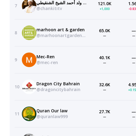
قناة الشيخ محمد محمود ولد أحمد الشيخ الشنقيطي
121.0K
1.5
7
@chankititv
+1,000
-0.8
marhoon art & garden
65.0K
—
8
@marhoonartgarden2800
—
—
Mec-Ren
40.1K
—
9
@mec-ren
—
—
Dragon City Bahrain
32.6K
4.9
10
@dragoncitybahrain
—
+0.1
Quran Our law
27.7K
—
11
@quranlaw999
—
—