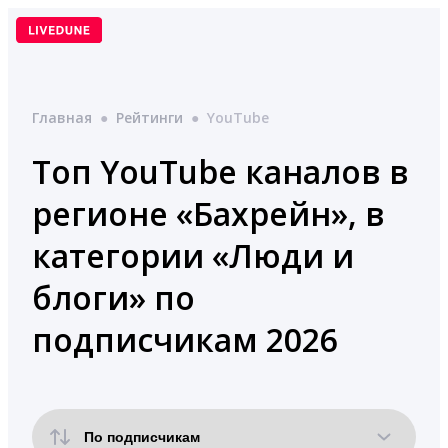
Перейти
к
содержимому
Главная
●
Рейтинги
●
YouTube
Топ YouTube каналов в
регионе «Бахрейн», в
категории «Люди и
блоги» по
подписчикам 2026