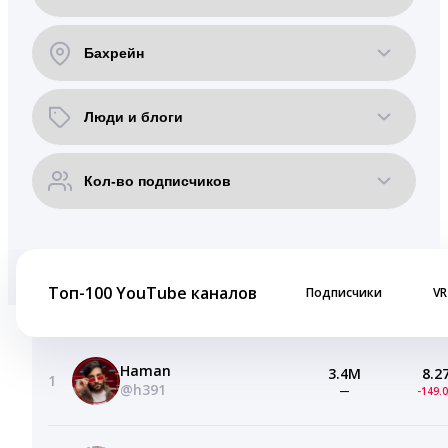
Топ-100 YouTube каналов
Подписчики
VR
Haman
3.4M
8.2
1
@h391
—
-149.