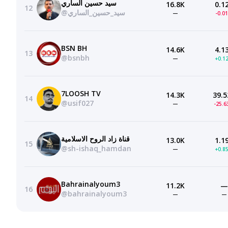
سيد حسين الساري
16.8K
0.1
12
@سيد_حسين_الساري
—
-0.0
BSN BH
14.6K
4.1
13
@bsnbh
—
+0.1
7LOOSH TV
14.3K
39.5
14
@usif027
—
-25.
قناة زاد الروح الاسلامية
13.0K
1.1
15
@sh-ishaq_hamdan
—
+0.8
Bahrainalyoum3
11.2K
—
16
@bahrainalyoum3
—
—