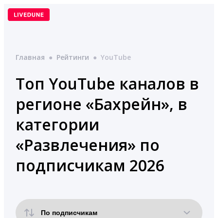
Перейти
к
содержимому
Главная
●
Рейтинги
●
YouTube
Топ YouTube каналов в
регионе «Бахрейн», в
категории
«Развлечения» по
подписчикам 2026