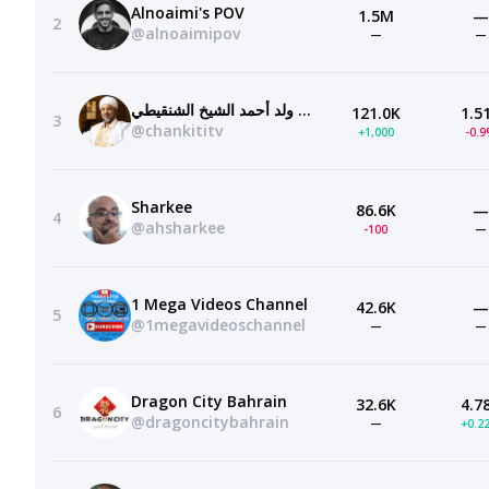
Alnoaimi's POV
1.5M
—
2
@alnoaimipov
—
—
قناة الشيخ محمد محمود ولد أحمد الشيخ الشنقيطي
121.0K
1.5
3
@chankititv
+1,000
-0.
Sharkee
86.6K
—
4
@ahsharkee
-100
—
1 Mega Videos Channel
42.6K
—
5
@1megavideoschannel
—
—
Dragon City Bahrain
32.6K
4.7
6
@dragoncitybahrain
—
+0.2