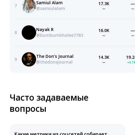
Samiul Alam
17.3K
—
7
@samiulalam
—
—
Nayak R
16.0K
—
8
@bumbumbholee7783
—
—
The Don’s Journal
14.3K
19.2
9
@thedonsjournal
—
+4.7
Часто задаваемые
вопросы
Какие метрики из соцсетей собирает