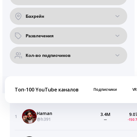
Топ-100 YouTube каналов
Подписчики
VR
Haman
3.4M
9.0
1
@h391
—
-150.