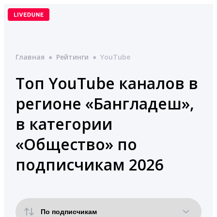
Перейти
к
содержимому
Главная
●
Рейтинги
●
YouTube
Топ YouTube каналов в
регионе «Бангладеш»,
в категории
«Общество» по
подписчикам 2026