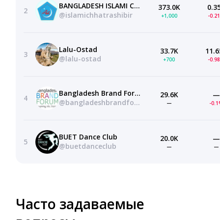
BANGLADESH ISLAMI CHHATRASHIBIR
373.0K
0.3
2
@islamichhatrashibir
+1,000
-0.2
Lalu-Ostad
33.7K
11.6
3
@lalu-ostad
+700
-0.9
Bangladesh Brand Forum
29.6K
—
4
@bangladeshbrandforum
—
-0.
BUET Dance Club
20.0K
—
5
@buetdanceclub
—
—
Часто задаваемые