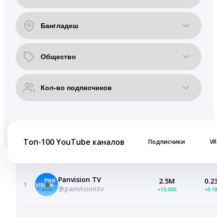
Топ-100 YouTube каналов
Подписчики
VR
Panvision TV
2.5M
0.2
1
@panvisiontv
+10,000
+0.1