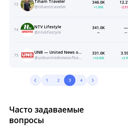
Tiham Traveler
346.0K
12.2
73
@tihamtraveler
+1,000
-2.3
NTV Lifestyle
341.0K
—
74
@ntvlifestyle
—
—
UNB — United News of Bangladesh
331.0K
3.5
75
@unbunitednewsofbangladesh
+10,000
+2.
1
2
3
4
Часто задаваемые
вопросы