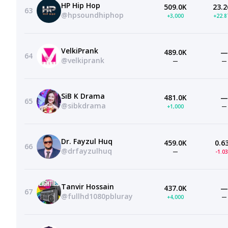
HP Hip Hop
509.0K
23.2
63
@hpsoundhiphop
+3,000
+22.
VelkiPrank
489.0K
—
64
@velkiprank
—
—
SiB K Drama
481.0K
—
65
@sibkdrama
+1,000
—
Dr. Fayzul Huq
459.0K
0.6
66
@drfayzulhuq
—
-1.0
Tanvir Hossain
437.0K
—
67
@fullhd1080pbluray
+4,000
—