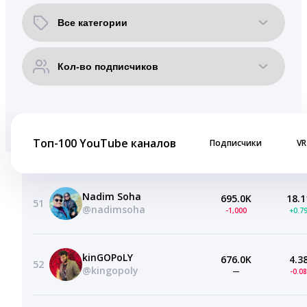
Топ-100 YouTube каналов
Подписчики
VR
Nadim Soha
695.0K
18.1
51
@nadimsoha
-1,000
+0.7
kinGOPoLY
676.0K
4.3
52
@kingopoly
—
-0.0