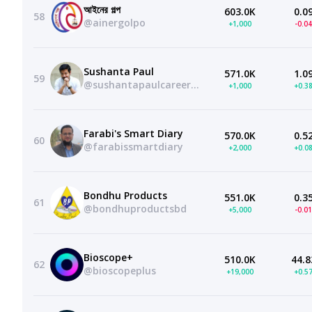
আইনের গল্প
603.0K
0.0
58
@ainergolpo
+1,000
-0.0
Sushanta Paul
571.0K
1.0
59
@sushantapaulcareeradda
+1,000
+0.3
Farabi's Smart Diary
570.0K
0.5
60
@farabissmartdiary
+2,000
+0.0
Bondhu Products
551.0K
0.3
61
@bondhuproductsbd
+5,000
-0.0
Bioscope+
510.0K
44.8
62
@bioscopeplus
+19,000
+0.5