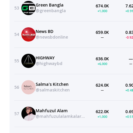
Green Bangla
674.0K
7.6
53
@greenbangla
+1,000
+0.9
News BD
659.0K
0.8
54
@newsbdonline
—
-0.9
HIGHWAY
636.0K
—
55
@highwaybd
+6,000
—
Salma's Kitchen
624.0K
0.9
56
@salmaskitchen
—
+0.4
Mahfuzul Alam
622.0K
0.6
57
@mahfuzulalamkalarab
+1,000
+0.5