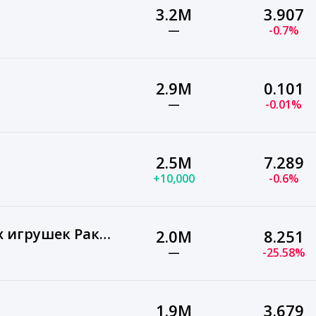
3.2M
3.907
—
-0.7%
2.9M
0.101
—
-0.01%
2.5M
7.289
+10,000
-0.6%
Магазин фирменных игрушек Ракета
2.0M
8.251
—
-25.58%
1.9M
3.679