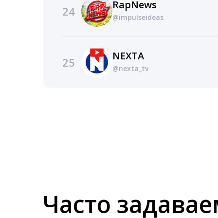
RapNews
24
@impulseideas
NEXTA
25
@nexta_tv
Часто задава