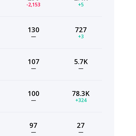
-2,153
+5
130
727
—
+3
107
5.7K
—
—
100
78.3K
—
+324
97
27
—
—