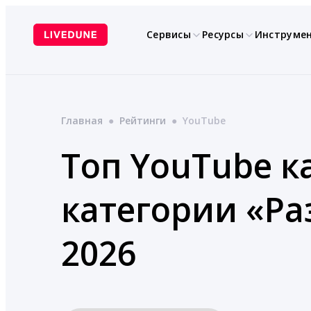
Перейти
к
Сервисы
Ресурсы
Инструме
содержимому
Главная
●
Рейтинги
●
YouTube
Топ YouTube к
категории «Р
2026