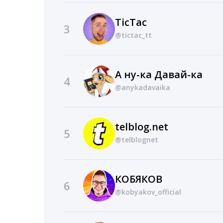
TicTac
3
@tictac_tt
А ну-ка Давай-ка
4
@anykadavaika
telblog.net
5
@telblognet
КОБЯКОВ
6
@kobyakov_official