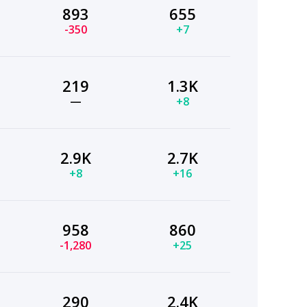
893
655
-350
+7
219
1.3K
—
+8
2.9K
2.7K
+8
+16
958
860
-1,280
+25
290
2.4K