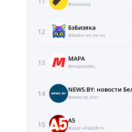
11
@onlinerby
БэБизяка
12
@kesha-mi-mi-mi
MAPA
13
@mapavideo_
NEWS.BY: новости Бе
14
@news.by_btrc
A5
15
@user-vf4ds3hr1c