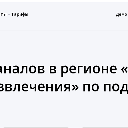
нты
Тарифы
Демо
аналов в регионе «
азвлечения» по по