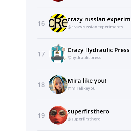
crazy russian experim
16
@crazyrussianexperiments
Crazy Hydraulic Press
17
@hydraulicpress
Mira like you!
18
@miralikeyou
superfirsthero
19
@superfirsthero