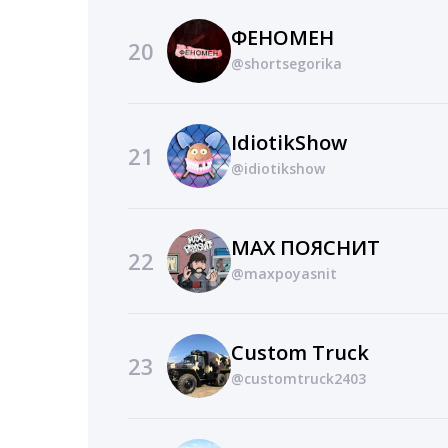
ФЕНОМЕН
20
@shortsegorika
IdiotikShow
21
@idiotikshow
MAX ПОЯСНИТ
22
@maxpoyasnit
Custom Truck
23
@customtruck2403