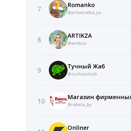
Romanko
7
@proverialka_ya
ARTIKZA
8
@artikza
Тучный Жаб
9
@tuchniyzhab
10
@raketa_by
Onliner