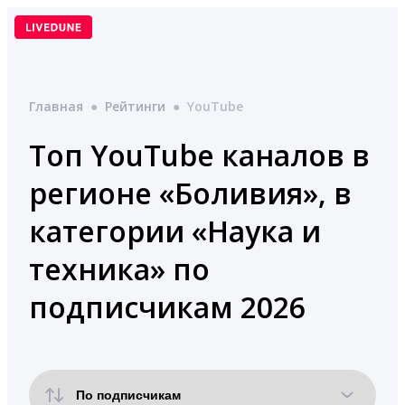
Перейти
к
содержимому
Главная
●
Рейтинги
●
YouTube
Топ YouTube каналов в
регионе «Боливия», в
категории «Наука и
техника» по
подписчикам 2026