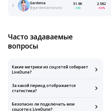
Gardenia
51.9K
2.582
2
@gardeniamoruno
+100
-0.5%
Часто задаваемые
вопросы
Какие метрики из соцсетей собирает
LiveDune?
Мы собираем данные по количеству лайков,
За какой период отображается
комментариев, кликов, репостов, охватов и
статистика?
динамике числа подписчиков. Рекомендуем время
для публикации, показываем лучшие посты и
Вы можете изучить статистику по конкурентным и
присылаем автоматические отчеты с метриками.
Безопасно ли подключать мои
своим аккаунтам за 1 год при использовании
соцсети к LiveDune?
бесплатного пробного периода или при