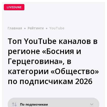
Перейти
к
содержимому
Главная
●
Рейтинги
●
YouTube
Топ YouTube каналов в
регионе «Босния и
Герцеговина», в
категории «Общество»
по подписчикам 2026