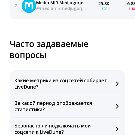
Media MIR Medjugorje PL
25.8K
6.8
7
@mediamirmedjugorjepl
+800
-1.1
Часто задаваемые
вопросы
Какие метрики из соцсетей собирает
LiveDune?
Мы собираем данные по количеству лайков,
За какой период отображается
комментариев, кликов, репостов, охватов и
статистика?
динамике числа подписчиков. Рекомендуем время
для публикации, показываем лучшие посты и
Вы можете изучить статистику по конкурентным и
присылаем автоматические отчеты с метриками.
Безопасно ли подключать мои
своим аккаунтам за 1 год при использовании
соцсети к LiveDune?
бесплатного пробного периода или при