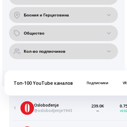
Топ-100 YouTube каналов
Подписчики
VR
Oslobođenje
239.0K
0.7
1
@oslobodjenje1943
—
+0.0