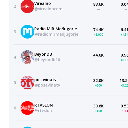
Virealno
83.6K
0.0
2
@virealnocom
—
—
Radio MIR Međugorje
74.4K
6.4
3
@radiomirmedjugorje
+1,000
+1.3
BeyonDB
44.6K
0.9
4
@beyondb10
—
+0.8
posavinatv
32.0K
13.5
5
@posavinatv
+200
+5.2
RTVSLON
30.6K
0.5
6
@rtvslon
+100
-1.3