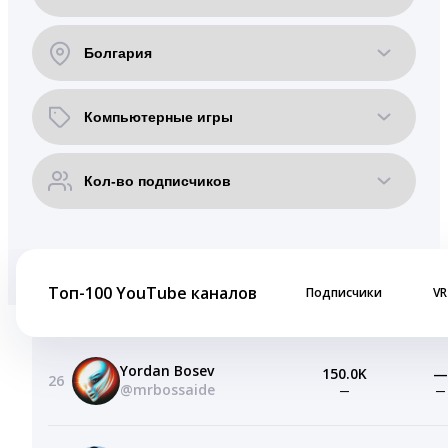
Топ-100 YouTube каналов
Подписчики
VR
Yordan Bosev
150.0K
—
26
@mrbossaide
—
—