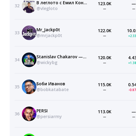
В леглото с Емил Конрад
123.0K
—
32
@vlegloto
—
—
Mr_Jackp0t
122.0K
10.0
33
@mrjackp0t
—
+2.3
Stanislav Chakarov — WickyBG
120.0K
4.4
34
@wickybg
—
+1.3
Боби Иванов
115.0K
0.5
35
@bobkatabate
—
-0.8
PERSI
113.0K
—
36
@persiarmy
—
—