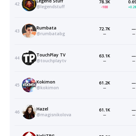
Legend Stuff
78.3K
0.6
42
@legendstuff
-100
+0.2
Rumbata
72.7K
—
43
@rumbatabg
—
—
TouchPlay TV
63.1K
—
44
@touchplaytv
—
—
Kokimon
61.2K
—
45
@kokimon
—
—
Hazel
61.1K
—
46
@magisnikolova
—
—
NeliiTBG