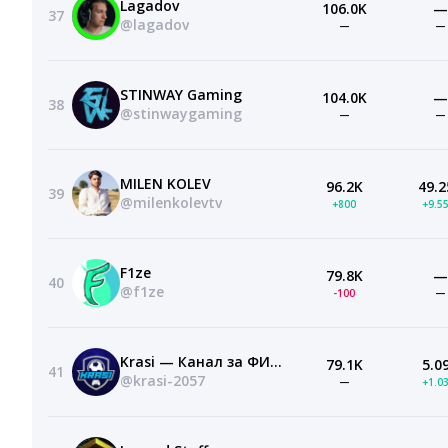
Lagadov
106.0K
—
37
@lagadov
—
—
STINWAY Gaming
104.0K
—
38
@stinwaygaming
—
—
MILEN KOLEV
96.2K
49.2
39
@milenkolevtv
+800
+9.5
F1ze
79.8K
—
40
@f1ze
-100
—
Krasi — Канал за ФИФА и Влогове
79.1K
5.0
41
@krasi-2057
—
+1.0