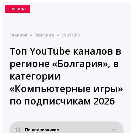
Перейти
к
содержимому
Главная
●
Рейтинги
●
YouTube
Топ YouTube каналов в
регионе «Болгария», в
категории
«Компьютерные игры»
по подписчикам 2026