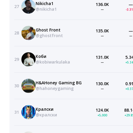
Nikicha1
136.0K
—
27
@nikicha1
—
-3.3
Ghost Front
135.0K
—
28
@ghostfront
—
—
Коби
131.0K
5.3
29
@kobiwarkulaka
—
+5.3
H&AHoney Gaming BG
130.0K
0.9
30
@hahoneygaming
—
+0.3
Кралски
124.0K
88.1
31
@кралски
+5,000
+29.