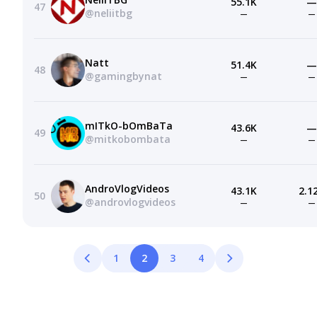
55.1K
—
47
@neliitbg
—
—
Natt
51.4K
—
48
@gamingbynat
—
—
mITkO-bOmBaTa
43.6K
—
49
@mitkobombata
—
—
AndroVlogVideos
43.1K
2.1
50
@androvlogvideos
—
—
1
2
3
4