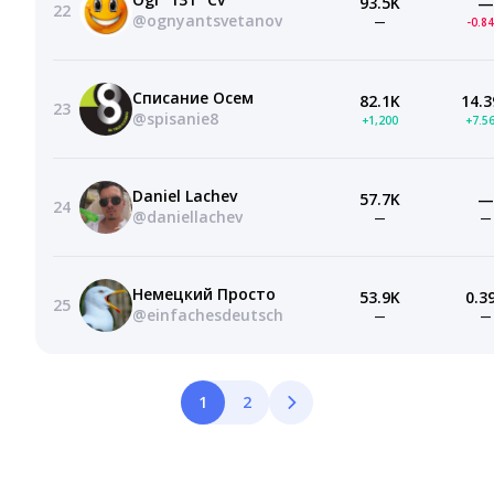
93.5K
—
22
@ognyantsvetanov
—
-0.8
Списание Осем
82.1K
14.3
23
@spisanie8
+1,200
+7.5
Daniel Lachev
57.7K
—
24
@daniellachev
—
—
Немецкий Просто
53.9K
0.3
25
@einfachesdeutsch
—
—
1
2