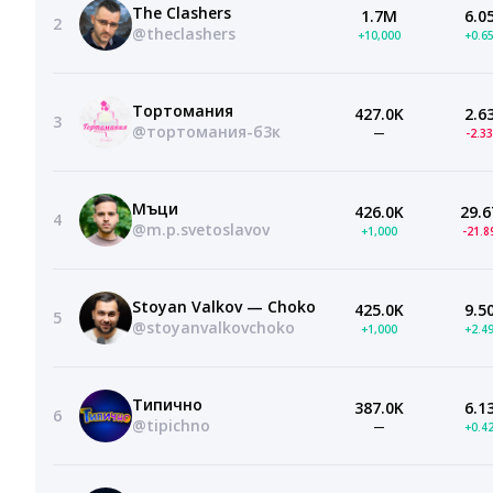
The Clashers
1.7M
6.0
2
@theclashers
+10,000
+0.6
Тортомания
427.0K
2.6
3
@тортомания-б3к
—
-2.3
Мъци
426.0K
29.6
4
@m.p.svetoslavov
+1,000
-21.
Stoyan Valkov — Choko
425.0K
9.5
5
@stoyanvalkovchoko
+1,000
+2.4
Типично
387.0K
6.1
6
@tipichno
—
+0.4