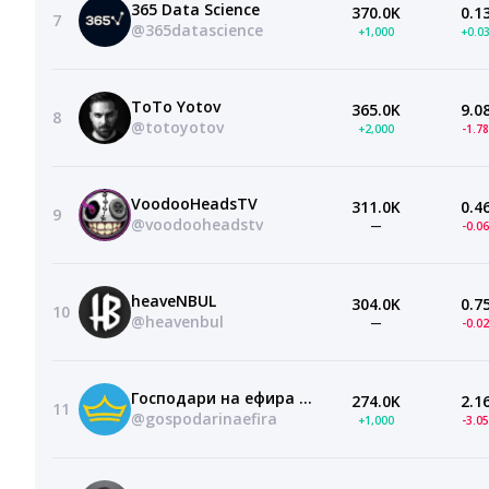
365 Data Science
370.0K
0.1
7
@365datascience
+1,000
+0.0
ToTo Yotov
365.0K
9.0
8
@totoyotov
+2,000
-1.7
VoodooHeadsTV
311.0K
0.4
9
@voodooheadstv
—
-0.0
heaveNBUL
304.0K
0.7
10
@heavenbul
—
-0.0
Господари на ефира I Gospodari na efira
274.0K
2.1
11
@gospodarinaefira
+1,000
-3.0