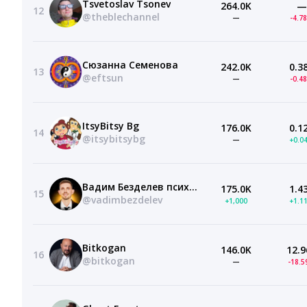
Tsvetoslav Tsonev
264.0K
—
12
@theblechannel
—
-4.7
Сюзанна Семенова
242.0K
0.3
13
@eftsun
—
-0.4
ItsyBitsy Bg
176.0K
0.1
14
@itsybitsybg
—
+0.0
Вадим Безделев психолог нумеролог
175.0K
1.4
15
@vadimbezdelev
+1,000
+1.1
Bitkogan
146.0K
12.9
16
@bitkogan
—
-18.