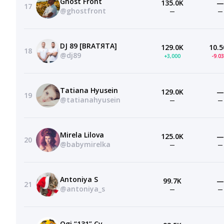
Ghost Front
135.0K
—
17
@ghostfront
—
—
DJ 89 [BRATЯТА]
129.0K
10.5
18
@dj89
+3,000
-9.0
Tatiana Hyusein
129.0K
—
19
@tatianahyusein
—
—
Mirela Lilova
125.0K
—
20
@babymirelka
—
—
Antoniya S
99.7K
—
21
@antoniya_s
—
—
Ogi “131” Cv