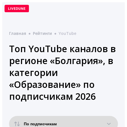
Перейти
к
содержимому
Главная
●
Рейтинги
●
YouTube
Топ YouTube каналов в
регионе «Болгария», в
категории
«Образование» по
подписчикам 2026