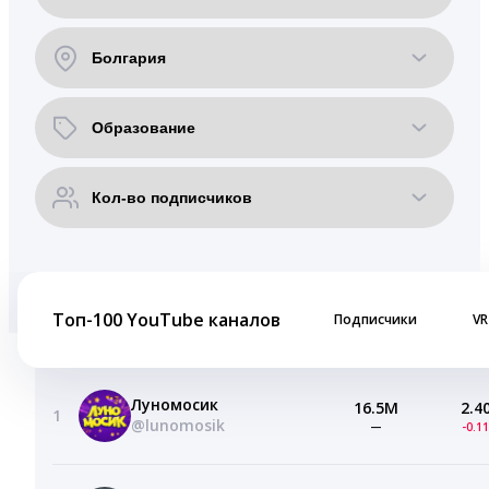
Топ-100 YouTube каналов
Подписчики
VR
Луномосик
16.5M
2.4
1
@lunomosik
—
-0.1