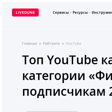
Перейти
к
Сервисы
Ресурсы
Инструме
содержимому
Главная
●
Рейтинги
●
YouTube
Топ YouTube к
категории «Ф
подписчикам 