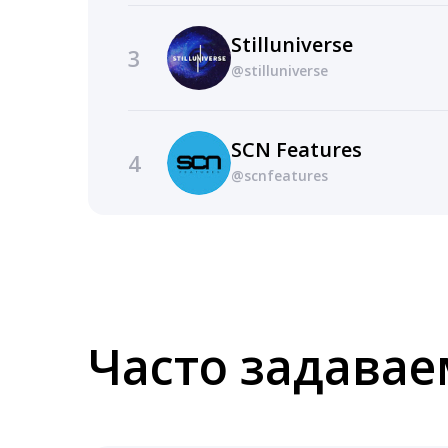
Stilluniverse
3
@stilluniverse
SCN Features
4
@scnfeatures
Часто задава