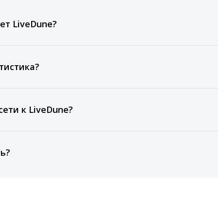
ет LiveDune?
ов, комментариев, кликов, репостов, охватов и динам
ие посты и присылаем автоматические отчеты с метрик
тистика?
рентным и своим аккаунтам за 1 год при использовании
тарифа Бизнес отображаются сведения за 3 года, а при
ети к LiveDune?
, работаем с соцсетями только через официальный API,
ть?
cebook, ВКонтакте, Telegram, Одноклассники, X, LinkedIn