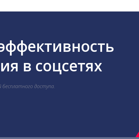
 эффективность
я в соцсетях
й бесплатного доступа.