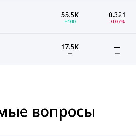
55.5K
0.321
+100
-0.07%
17.5K
—
—
—
емые вопросы