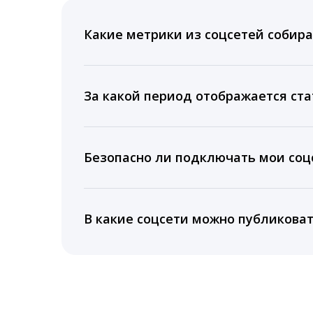
Какие метрики из соцсетей собира
Мы собираем данные по количеству лайк
время для публикации, показываем лучш
За какой период отображается ста
Вы можете изучить статистику по конку
подключении тарифа Блогер. При оплате 
Безопасно ли подключать мои соцс
5 лет.
Да, мы не запрашиваем логины и пароли
информацию третьим лицам.
В какие соцсети можно публикова
LiveDune публикует посты в Instagram, Fa