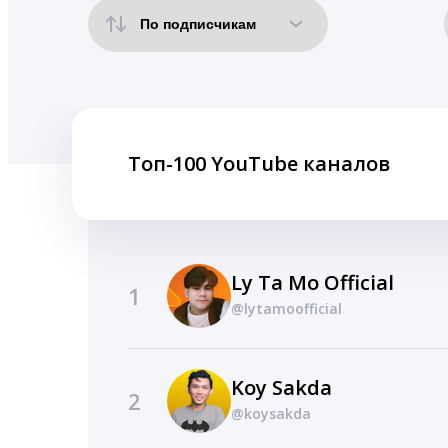
Топ-100 YouTube каналов
Ly Ta Mo Official
1
@lytamoofficial
Koy Sakda
2
@koysakda