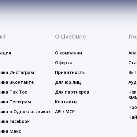
кт
О LiveDune
По
тация
О компании
Ана
Оферта
Ста
ика Инстаграм
Приватность
Выг
ика ВКонтакте
Для юр.лиц
Ауд
ика Тик Ток
Для партнеров
Чек
SM
ика Телеграм
Контакты
Про
ика в Одноклассниках
API / MCP
Най
ика Facebook
ика Макс