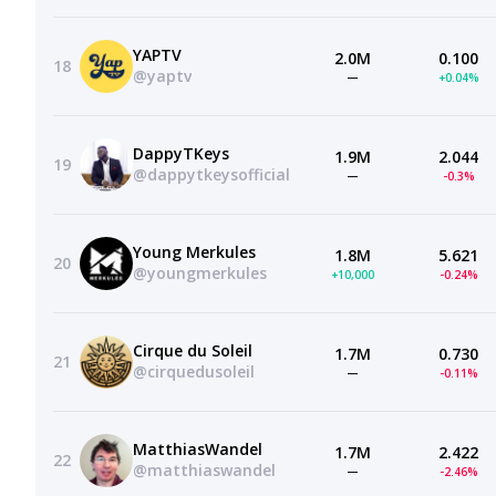
YAPTV
2.0M
0.100
18
@yaptv
—
+0.04%
DappyTKeys
1.9M
2.044
19
@dappytkeysofficial
—
-0.3%
Young Merkules
1.8M
5.621
20
@youngmerkules
+10,000
-0.24%
Cirque du Soleil
1.7M
0.730
21
@cirquedusoleil
—
-0.11%
MatthiasWandel
1.7M
2.422
22
@matthiaswandel
—
-2.46%