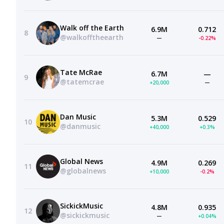
Walk off the Earth
6.9M
0.712
8
@walkofftheearth
—
-0.22%
Tate McRae
6.7M
—
9
@tatemcrae
+20,000
—
Dan Music
5.3M
0.529
10
@danmusic
+40,000
+0.3%
Global News
4.9M
0.269
11
@globalnews
+10,000
-0.2%
SickickMusic
4.8M
0.935
12
@sickickmusic
—
+0.04%