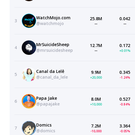
WatchMojo.com
25.8M
0.042
3
@watchmojo
—
—
MrSuicideSheep
12.7M
0.172
4
@mrsuicidesheep
—
+0.01%
Canal da Lelê
9.9M
0.345
5
@canal_da_lele
+20,000
-1.24%
Papa Jake
8.0M
0.527
6
@papajake
+10,000
-0.84%
Domics
7.2M
3.364
7
@domics
-10,000
-0.05%