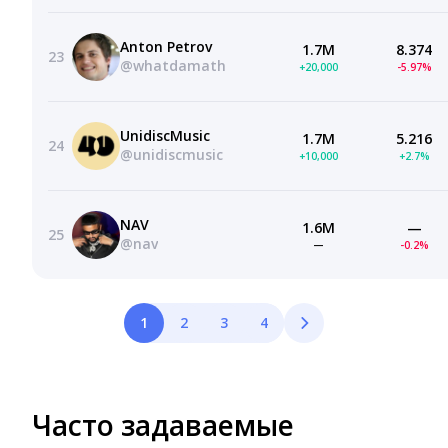
Anton Petrov
1.7M
8.374
23
@whatdamath
+20,000
-5.97%
UnidiscMusic
1.7M
5.216
24
@unidiscmusic
+10,000
+2.7%
NAV
1.6M
—
25
@nav
—
-0.2%
1
2
3
4
Часто задаваемые