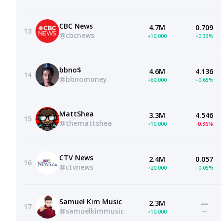
CBC News
4.7M
0.709
13
@cbcnews
+10,000
+0.33%
bbno$
4.6M
4.136
14
@bbnomoney
+60,000
+0.65%
MattShea
3.3M
4.546
15
@themattshea
+10,000
-0.86%
CTV News
2.4M
0.057
16
@ctvnews
+20,000
+0.05%
Samuel Kim Music
2.3M
—
17
@samuelkimmusic
+10,000
—