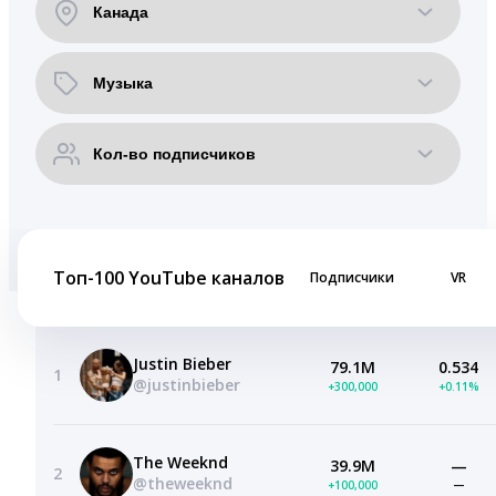
Топ-100 YouTube каналов
Подписчики
VR
Justin Bieber
79.1M
0.534
1
@justinbieber
+300,000
+0.11%
The Weeknd
39.9M
—
2
@theweeknd
+100,000
—