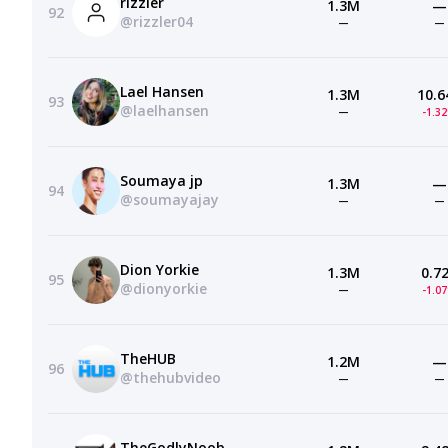
rizzler
1.3M
—
92
@rizzler04
—
—
Lael Hansen
1.3M
10.6
93
@laelhansen
—
-1.3
Soumaya jp
1.3M
—
94
@soumayajay
—
—
Dion Yorkie
1.3M
0.7
95
@dionyorkie
—
-1.0
TheHUB
1.2M
—
96
@thehubvideo
—
—
TheGodlyNoob