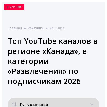
Перейти
к
содержимому
Главная
●
Рейтинги
●
YouTube
Топ YouTube каналов в
регионе «Канада», в
категории
«Развлечения» по
подписчикам 2026