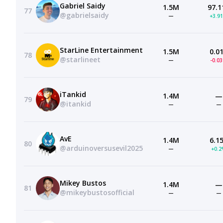
Gabriel Saidy
1.5M
97.1
77
@gabrielsaidy
—
+3.9
StarLine Entertainment
1.5M
0.0
78
@starlineet
—
-0.0
iTankid
1.4M
—
79
@itankid
—
—
AvE
1.4M
6.1
80
@arduinoversusevil2025
—
+0.
Mikey Bustos
1.4M
—
81
@mikeybustosofficial
—
—