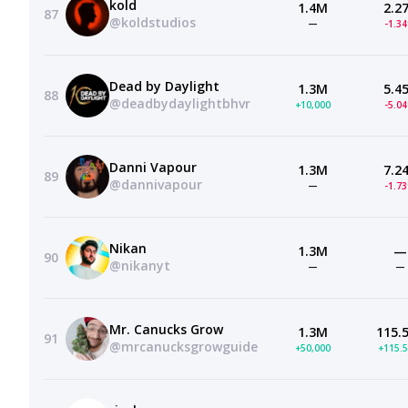
kold
1.4M
2.2
87
@koldstudios
—
-1.3
Dead by Daylight
1.3M
5.4
88
@deadbydaylightbhvr
+10,000
-5.0
Danni Vapour
1.3M
7.2
89
@dannivapour
—
-1.7
Nikan
1.3M
—
90
@nikanyt
—
—
Mr. Canucks Grow
1.3M
115.
91
@mrcanucksgrowguide
+50,000
+115.