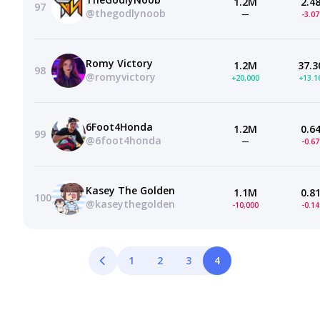
1.2M
2.4
97
@thegodlynoob
—
-3.0
Romy Victory
1.2M
37.3
98
@romyvictory
+20,000
+13.
6Foot4Honda
1.2M
0.6
99
@6foot4honda
—
-0.6
Kasey The Golden
1.1M
0.8
100
@kaseythegolden
-10,000
-0.1
1
2
3
4