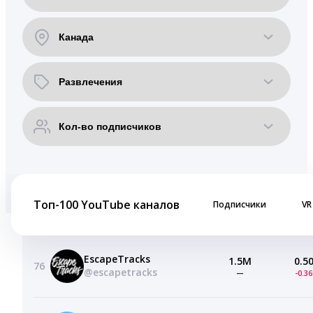
Топ-100 YouTube каналов
Подписчики
VR
EscapeTracks
1.5M
0.5
76
@escapetracks
—
-0.3