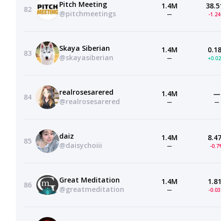
Pitch Meeting
1.4M
38.5
82
@pitchmeetings
—
-1.2
Skaya Siberian
1.4M
0.1
83
@skayasiberian
—
+0.0
realrosesarered
1.4M
—
84
@realrosesarered
—
—
daiz
1.4M
8.4
85
@daisychoiii
—
-0.7
Great Meditation
1.4M
1.8
86
@greatmeditation
—
-0.0