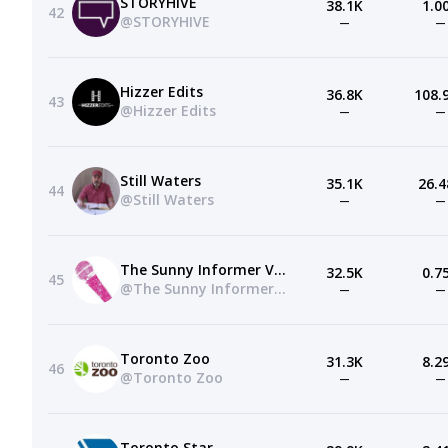
STORYHIVE
38.1K
1.0
42
@STORYHIVE
—
—
Hizzer Edits
36.8K
108.
43
@Hizzer Edits
—
—
Still Waters
35.1K
26.4
44
@Still Waters
—
—
The Sunny Informer View
32.5K
0.7
45
@The Sunny Informer View
—
—
Toronto Zoo
31.3K
8.2
46
@Toronto Zoo
—
—
Toronto Star