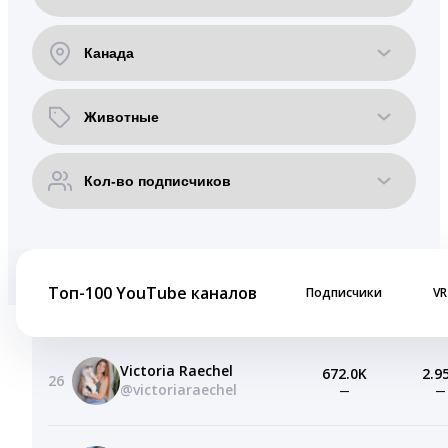
Топ-100 YouTube каналов
Подписчики
VR
Victoria Raechel
672.0K
2.9
26
@victoriaraechel
—
—