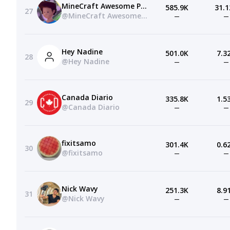
MineCraft Awesome Parodys
585.9K
31.1
27
@MineCraft Awesome Parodys
—
—
Hey Nadine
501.0K
7.3
28
@Hey Nadine
—
—
Canada Diario
335.8K
1.5
29
@Canada Diario
—
—
fixitsamo
301.4K
0.6
30
@fixitsamo
—
—
Nick Wavy
251.3K
8.9
31
@Nick Wavy
—
—