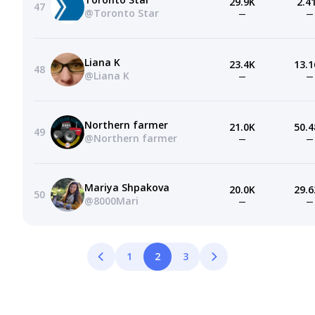
29.9K
2.4
47
@Toronto Star
—
—
Liana K
23.4K
13.1
48
@Liana K
—
—
Northern farmer
21.0K
50.4
49
@Northern farmer
—
—
Mariya Shpakova
20.0K
29.6
50
@8000Mari
—
—
1
2
3