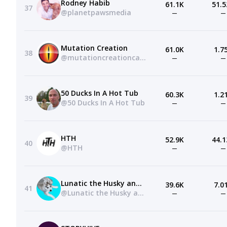
Rodney Habib
61.1K
51.5
37
@planetpawsmedia
—
—
Mutation Creation
61.0K
1.7
38
@mutationcreationcanada
—
—
50 Ducks In A Hot Tub
60.3K
1.2
39
@50 Ducks In A Hot Tub
—
—
HTH
52.9K
44.1
40
@HTH
—
—
Lunatic the Husky and April
39.6K
7.0
41
@Lunatic the Husky and April
—
—