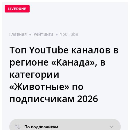
Перейти
к
содержимому
Главная
●
Рейтинги
●
YouTube
Топ YouTube каналов в
регионе «Канада», в
категории
«Животные» по
подписчикам 2026