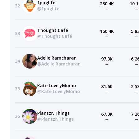
1puglife
230.4K
10.1
32
@1puglife
—
—
Thought Café
160.4K
5.8
33
@Thought Café
—
—
Adelle Ramcharan
97.3K
6.2
34
@Adelle Ramcharan
—
—
Kate LovelyMomo
81.6K
2.5
35
@Kate LovelyMomo
—
—
PlantzNThings
67.0K
7.2
36
@PlantzNThings
—
—