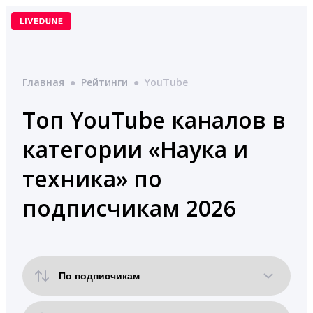
Перейти
к
содержимому
Главная
●
Рейтинги
●
YouTube
Топ YouTube каналов в
категории «Наука и
техника» по
подписчикам 2026