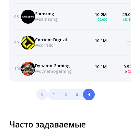
Samsung
10.2M
29.0
98
@samsung
+100,000
+28.
Corridor Digital
10.1M
—
99
@corridor
—
—
Dynamo Gaming
10.1M
0.9
100
@dynamogaming
—
-0.0
1
2
3
4
Часто задаваемые