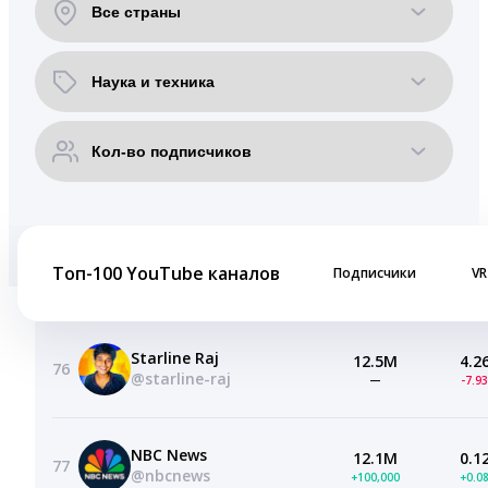
Топ-100 YouTube каналов
Подписчики
VR
Starline Raj
12.5M
4.2
76
@starline-raj
—
-7.9
NBC News
12.1M
0.1
77
@nbcnews
+100,000
+0.0