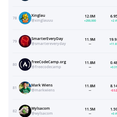
Xinglau
12.0M
6.9
78
@xinglauuu
+200,000
+2.
SmarterEveryDay
11.9M
19.9
79
@smartereveryday
—
+11.
freeCodeCamp.org
11.8M
0.4
80
@freecodecamp
—
+0.3
Mark Wiens
11.8M
8.1
81
@markwiens
—
-0.5
Wylsacom
11.5M
1.5
82
@wylsacom
—
+0.