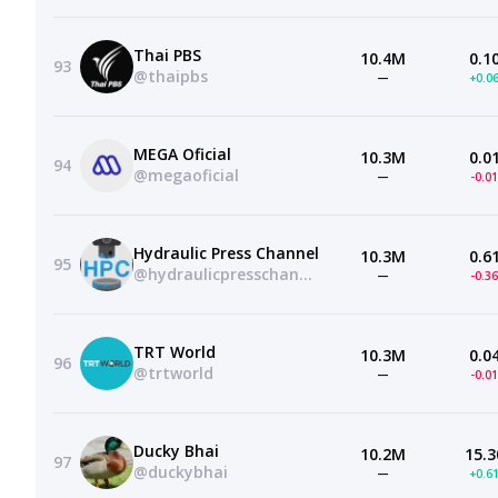
Thai PBS
10.4M
0.1
93
@thaipbs
—
+0.0
MEGA Oficial
10.3M
0.0
94
@megaoficial
—
-0.0
Hydraulic Press Channel
10.3M
0.6
95
@hydraulicpresschannel
—
-0.3
TRT World
10.3M
0.0
96
@trtworld
—
-0.0
Ducky Bhai
10.2M
15.3
97
@duckybhai
—
+0.6