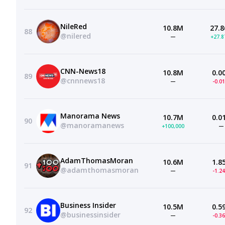
NileRed
10.8M
27.8
88
@nilered
—
+27.
CNN-News18
10.8M
0.0
89
@cnnnews18
—
-0.0
Manorama News
10.7M
0.0
90
@manoramanews
+100,000
—
AdamThomasMoran
10.6M
1.8
91
@adamthomasmoran
—
-1.2
Business Insider
10.5M
0.5
92
@businessinsider
—
-0.3