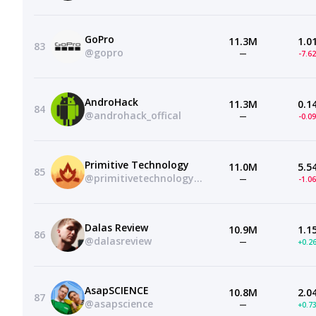
GoPro
11.3M
1.0
83
@gopro
—
-7.6
AndroHack
11.3M
0.1
84
@androhack_offical
—
-0.0
Primitive Technology
11.0M
5.5
85
@primitivetechnology9550
—
-1.0
Dalas Review
10.9M
1.1
86
@dalasreview
—
+0.2
AsapSCIENCE
10.8M
2.0
87
@asapscience
—
+0.7