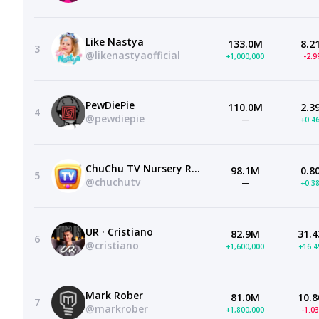
Like Nastya
133.0M
8.2
3
@likenastyaofficial
+1,000,000
-2.
PewDiePie
110.0M
2.3
4
@pewdiepie
—
+0.4
ChuChu TV Nursery Rhymes & Kids Songs
98.1M
0.8
5
@chuchutv
—
+0.3
UR · Cristiano
82.9M
31.4
6
@cristiano
+1,600,000
+16.
Mark Rober
81.0M
10.8
7
@markrober
+1,800,000
-1.0