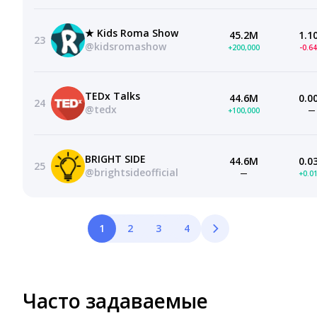
★ Kids Roma Show
45.2M
1.1
23
@kidsromashow
+200,000
-0.6
TEDx Talks
44.6M
0.0
24
@tedx
+100,000
—
BRIGHT SIDE
44.6M
0.0
25
@brightsideofficial
—
+0.0
1
2
3
4
Часто задаваемые