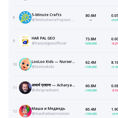
5-Minute Crafts
80.6M
0.0
8
@5minutecraftsyoutube
—
+0.0
HAR PAL GEO
73.8M
0.0
9
@harpalgeoofficial
+500,000
-0.2
LooLoo Kids — Nursery Rhymes and Children's Songs
62.4M
8.1
10
@loolookids
+100,000
+3.4
आचार्य प्रशान्त — Acharya Prashant
60.8M
0.0
11
@shriprashant
+100,000
-0.1
Маша и Медведь
60.4M
1.9
12
@mashabearrussian
+100,000
+0.