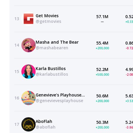
Get Movies
57.1M
0.5
13
@getmovies
—
+0.3
Masha and The Bear
55.4M
0.8
14
@mashabearen
+200,000
-0.7
Karla Bustillos
52.2M
4.9
15
@karlabustillos
+500,000
-2.0
Genevieve's Playhouse — Learning Videos for Kids
50.6M
5.6
16
@genevievesplayhouse
+200,000
+3.5
AboFlah
50.3M
5.2
17
@aboflah
+200,000
-3.8