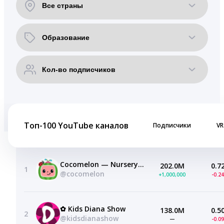
Топ-100 YouTube каналов
Подписчики
VR
Cocomelon — Nursery Rhymes
202.0M
0.7
1
@cocomelon
+1,000,000
-0.2
✿ Kids Diana Show
138.0M
0.5
2
@kidsdianashow
—
-0.0