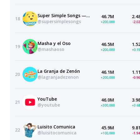
Super Simple Songs — Kids Songs
46.7M
2.4
18
@supersimplesongs
+200,000
-2.0
Masha y el Oso
46.5M
1.5
19
@mashaoso
+200,000
+0.1
La Granja de Zenón
46.1M
1.1
20
@lagranjadezenon
+200,000
-0.9
YouTube
46.0M
3.9
21
@youtube
+300,000
+3.6
Luisito Comunica
45.9M
9.8
22
@luisitocomunica
+100,000
-1.9