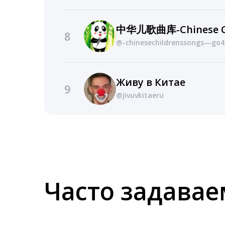
8
@-chinesechildrenssongs—go4
Живу в Китае
9
@jivuvkitaeru
Часто задава