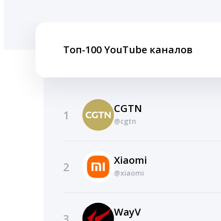
Топ-100 YouTube каналов
CGTN
1
@cgtn
Xiaomi
2
@xiaomi
WayV
3