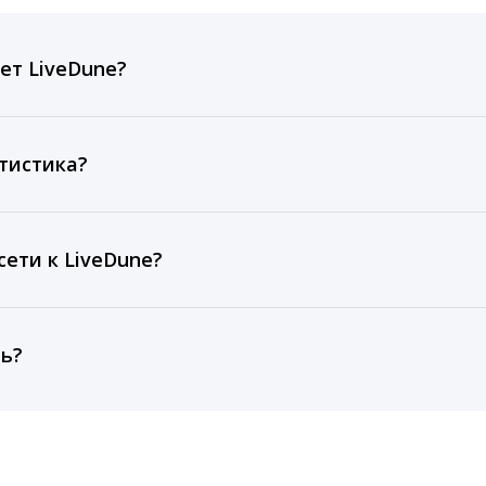
ет LiveDune?
ов, комментариев, кликов, репостов, охватов и динам
ие посты и присылаем автоматические отчеты с метрик
тистика?
рентным и своим аккаунтам за 1 год при использовании
тарифа Бизнес отображаются сведения за 3 года, а при
ети к LiveDune?
, работаем с соцсетями только через официальный API,
ть?
cebook, ВКонтакте, Telegram, Одноклассники, X, LinkedIn