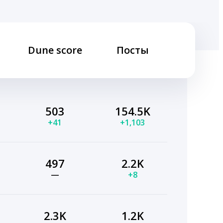
Dune score
Посты
503
154.5K
+41
+1,103
497
2.2K
—
+8
2.3K
1.2K