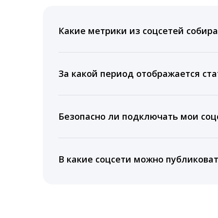
Какие метрики из соцсетей собира
Мы собираем данные по количеству лайк
время для публикации, показываем лучш
За какой период отображается ста
Вы можете изучить статистику по конку
подключении тарифа Блогер. При оплате 
Безопасно ли подключать мои соцс
5 лет.
Да, мы не запрашиваем логины и пароли
информацию третьим лицам.
В какие соцсети можно публикова
LiveDune публикует посты в Instagram, Fa