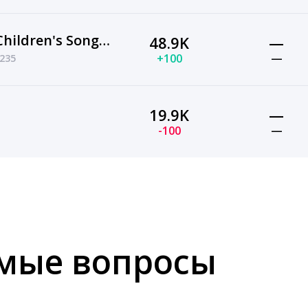
中华儿歌曲库-Chinese Children's Songs-好娃娃儿歌-Good Kids—小蓓蕾组合—Xiao Bei Lei-中文儿歌-汉语儿歌
48.9K
—
+100
—
235
19.9K
—
-100
—
емые вопросы