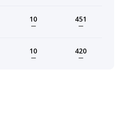
10
451
—
—
10
420
—
—