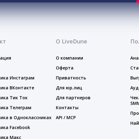
кт
О LiveDune
По
тация
О компании
Ана
Оферта
Ста
ика Инстаграм
Приватность
Выг
ика ВКонтакте
Для юр.лиц
Ауд
ика Тик Ток
Для партнеров
Чек
SM
ика Телеграм
Контакты
Про
ика в Одноклассниках
API / MCP
Най
ика Facebook
ика Макс