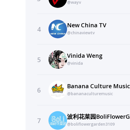
@wayv
New China TV
4
@chinaviewtv
Vinida Weng
5
@vinida
Banana Culture Music
6
@bananaculturemusic
波利花菜园BoliFlowerG
7
@boliflowergarden3109