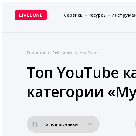
Перейти
к
Сервисы
Ресурсы
Инструме
содержимому
Главная
●
Рейтинги
●
YouTube
Топ YouTube к
категории «Му